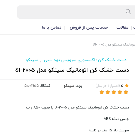
مقالات
خدمات پس از فروش
تماس با ما
يک سیتکو مدل 2005-SI
دست خشک کن
اکسسوری سرویس بهداشتی
سیتکو
/
/
دست خشک کن اتوماتيک سیتکو مدل 2005-SI
برند:
سیتکو
کدکالا:
5
(
امتیاز
1
خریدار
)
دست خشک کن اتوماتيک سیتکو مدل 2005-SI با قدرت 850 وات
جنس بدنه ABS
سرعت باد 15 متر بر ثانیه