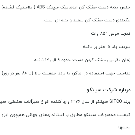
جنس بدنه دست خشک کن اتوماتيک سیتکو ABS ( پلاستیک فشرده) با کیفیت است.
رنگبندی دست خشک کن سفید و نقره ای است.
قدرت موتور 850 وات
سرعت باد 15 متر بر ثانیه
زمان تقریبی خشک کردن دست: حدود 9 الی 12 ثانیه
مناسب جهت استفاده در اماکن با تردد جمعیت بالا (تا 80 نفر در روز)
درباره شرکت سیتکو
برند SITCO سیتکو از سال 1376 وارد کننده انواع شیرآلات صنعتی، شیرآلات بهداشتی ساختمانی، چینی آلات بهداشتی ساختمانی و اکسسوری سرویس بهداشتی از کشور چین است.
کیفیت محصولات سیتکو مطابق با استانداردهای جهانی هم‌چون ایزو 9001 و ایزو 14001 است.
بخشها :