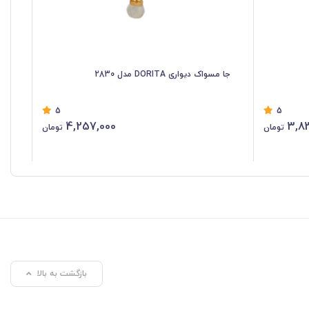
جا مسواک دیواری DORITA مدل 2830
جامای
5
5
4,257,000
3,8
تومان
تومان
بازگشت به بالا