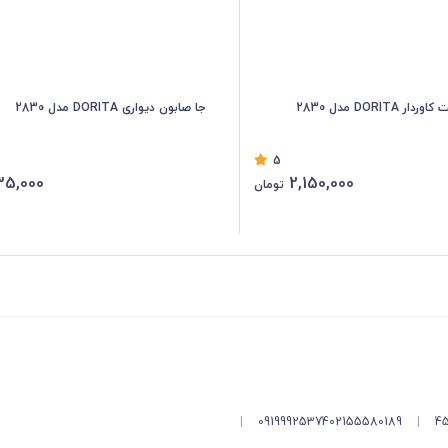
DORITA مدل 2830
جا صابون دیواری DORITA مدل 2830
5
35,000
2,150,000
تومان
|
09199925374
02155580189
|