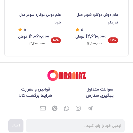
علم دوش دوکاره شودر مدل
علم دوش دوکاره شودر مدل
عل
فدریکو
بلونا
گل
5
5
12,060,000
12,690,000
تومان
تومان
%
10%
10%
13,400,000
14,100,000
سوالات متداول
قوانین و مقرارت
پیگیری سفارش
شرایط برگشت کالا
ارسال