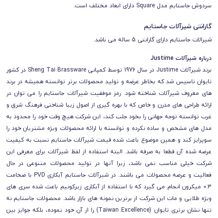
سردوش جاستایم مدل Square دارای ابعاد مختلف است.
گارانتی شیرآلات جاستایم
شیرالات جاستایم دارای گارانتی 5 ساله می باشد.
درباره شیرآلات Justime
برند شیرآلات Justime در سال 1976 توسط کمپانی Sheng Tai Brassware در کشور
تایوان تاسیس شد که بخاطر عرضه و تولید محصولات برتر توانسته همیشه در برند
های معروف شیرآلات شناخته شود. رمز موفقیت شیرآلات جاستایم را می توان در
ارائه طراحی های مدرن و خاص که با بهره گیری از اصول زیبا شناختی فرهنگ شرق و
غرب توانسته توجه جهانی را بخود جلب کند، این شرکت هیچ وقت خود را محدود به
مدل های مشخص و ساده نکرده و توانسته با ارائه محصولات ویژه مشتریان خود را
سوپرایز کند و همین موضوع باعث شده قیمت شیرآلات جاستایم نسبت به کیفیت
عرضه شده آن قطعا به صرفه باشد. البته استفاده از لفظ شیرآلات برای معرفی این
شرکت خیلی مناسب نمی باشد، زیرا آنها در تولید محصولات متنوعی در حال
فعالیت و عرضه محصولات می باشند. در شیرآلات جاستایم آبکاری PVD با ضخامت
0.3 میکرون انجام می گیرد که با استفاده از آبکاری زیرکونیم باعث شده سری های
ویژه طلایی و مات این شرکت از برترین نمونه های بازار باشد.
محصولات جاستایم نه
تنها نشان برتری تایوان (Taiwan Excellence) را از آن خود نموده، بلکه جوایز بین