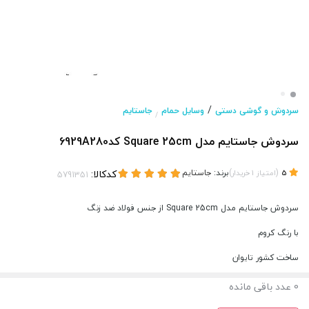
/
سردوش و گوشی دستی
وسایل حمام
جاستایم
/
سردوش جاستایم مدل Square 25cm کد6929A280
(
)
برند:
جاستایم
کدکالا:
5
امتیاز
1
خریدار
سردوش جاستایم مدل Square 25cm از جنس فولاد ضد زنگ
با رنگ کروم
ساخت کشور تایوان
0
عدد باقی مانده