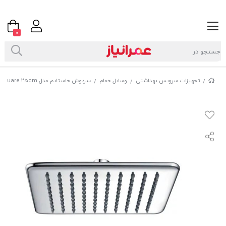
0
تجهیزات سرویس بهداشتی
وسایل حمام
سردوش جاستایم مدل Square 25cm کد6929A280
/
/
/