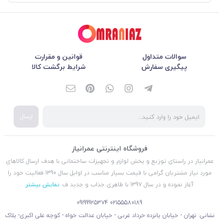
سوالات متداول
قوانین و مقرارت
پیگیری سفارش
شرایط برگشت کالا
ارسال
فروشگاه اینترنتی عمرانیاز
عمرانیاز در راستای توزیع و پخش لوازم و تجهیزات ساختمانی با هدف ارسال کالاهای
مورد نیاز مشتریان گرامی با قیمت بسیار مناسب در اوایل سال 1390 فعالیت خود را
آغاز نموده و در سال 1397 با ظاهری جذاب و جدید ف
نمایش بیشتر
09199925374
02155580189
نشانی: تهران - خیابان پانزده خرداد غربی - خیابان عدالت خواه - کوچه علی اکبری- پلاک