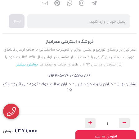
ارسال
فروشگاه اینترنتی عمرانیاز
عمرانیاز در راستای توزیع و پخش لوازم و تجهیزات ساختمانی با هدف ارسال کالاهای
مورد نیاز مشتریان گرامی با قیمت بسیار مناسب در اوایل سال 1390 فعالیت خود را
آغاز نموده و در سال 1397 با ظاهری جذاب و جدید ف
نمایش بیشتر
09199925374
02155580189
نشانی: تهران - خیابان پانزده خرداد غربی - خیابان عدالت خواه - کوچه علی اکبری- پلاک
45
1,371,000
تومان
افزودن به سبد