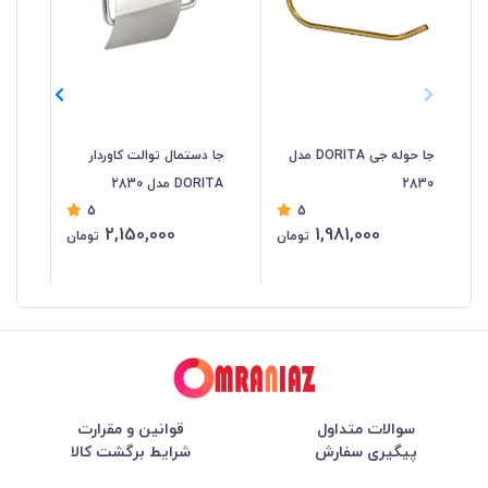
جا حوله جی DORITA مدل
جا دستمال توالت کاوردار
2830
DORITA مدل 2830
مدل 
5
5
2,150,000
1,981,000
تومان
تومان
سوالات متداول
قوانین و مقرارت
پیگیری سفارش
شرایط برگشت کالا