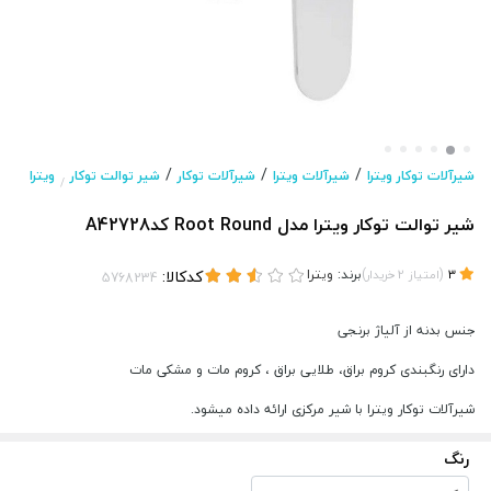
/
/
/
شیرآلات توکار ویترا
شیرآلات ویترا
شیرآلات توکار
شیر توالت توکار
ویترا
/
شیر توالت توکار ویترا مدل Root Round کدA42728
(
)
برند:
ویترا
کدکالا:
3
امتیاز
2
خریدار
جنس بدنه از آلیاژ برنجی
دارای رنگبندی کروم براق، طلایی براق ، کروم مات و مشکی مات
شیرآلات توکار ویترا با شیر مرکزی ارائه داده میشود.
رنگ