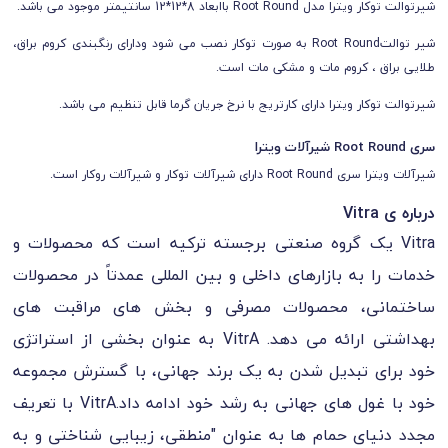
شیرتوالت توکار ویترا مدل Root Round باابعاد 8*12*12 سانتیمتر موجود می باشد.
شیر توالتRoot Round به صورت توکار نصب می شود ودارای رنگبندی کروم براق،
طلایی براق ، کروم مات و مشکی مات است.
شیرتوالت توکار ویترا دارای کارتریج با نرخ جریان گرما قابل تنظیم می باشد.
سری Root Round شیرآلات ویترا
شیرآلات ویترا سری Root Round دارای شیرآلات توکار و شیرآلات روکار است.
درباره ی Vitra
Vitra یک گروه صنعتی برجسته ترکیه است که محصولات و
خدمات را به بازارهای داخلی و بین المللی عمدتاً در محصولات
ساختمانی، محصولات مصرفی و بخش های مراقبت های
بهداشتی ارائه می دهد. VitrA به عنوان بخشی از استراتژی
خود برای تبدیل شدن به یک برند جهانی، با گسترش مجموعه
خود با غول های جهانی به رشد خود ادامه داد.VitrA با تعریف
مجدد دنیای حمام ها به عنوان "منطقی، زیبایی شناختی و به