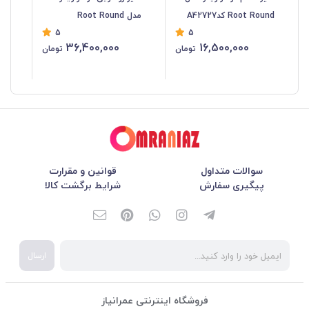
Root Round کدA42727
مدل Root Round
uit U
5
5
کدA42721
36,400,000
16,500,000
تومان
تومان
سوالات متداول
قوانین و مقرارت
پیگیری سفارش
شرایط برگشت کالا
ارسال
فروشگاه اینترنتی عمرانیاز