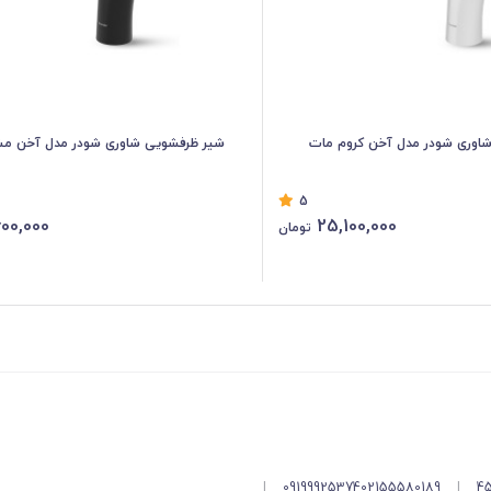
اوری شودر مدل آخن کروم مات
شیر ظرفشویی شاوری شودر مدل آخن م
5
00,000
25,100,000
تومان
|
09199925374
02155580189
|