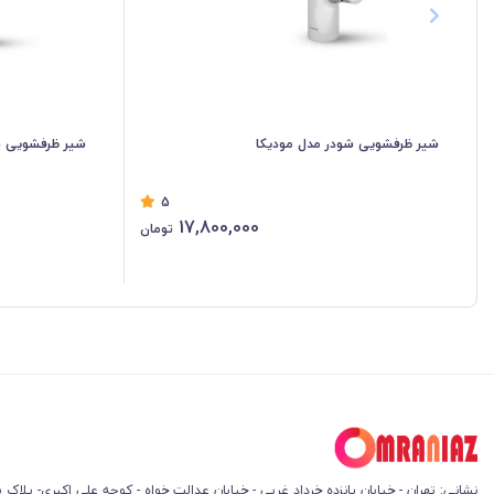
شیر ظرفشویی شودر مدل مودیکا
شیر ظرفشویی ش
5
17,800,000
تومان
نشانی: تهران - خیابان پانزده خرداد غربی - خیابان عدالت خواه - کوچه علی اکبری- پلاک 45