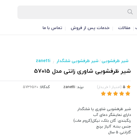
مقالات
خدمات پس از فروش
تماس با ما
شیر ظرفشویی
شیر ظرفشویی شلنگدار
zanetti
/
/
شیر ظرفشویی شاوری زانتی مدل 57015
برند:
zanetti
کدکالا:
5
(
امتیاز
1
خریدار
)
شیر ظرفشویی شاوری یا شلنگدار
دارای نمایشگر دمای آب
رنگبندی: گان بلک، نیکل(کروم مات)
جنس بدنه: آلیاژ برنج
گارانتی 5 سال