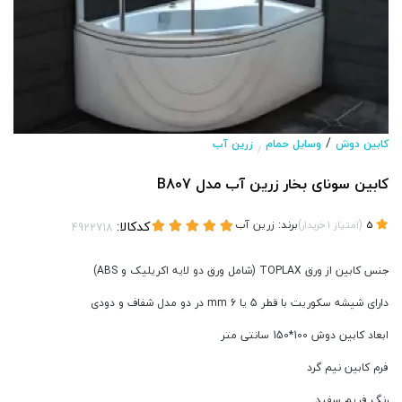
/
کابین دوش
وسایل حمام
زرین آب
/
کابین سونای بخار زرین آب مدل B807
(
)
برند:
زرین آب
کدکالا:
5
امتیاز
1
خریدار
جنس کابین از ورق TOPLAX (شامل ورق دو لایه اکریلیک و ABS)
دارای شیشه سکوریت با قطر 5 یا 6 mm در دو مدل شفاف و دودی
ابعاد کابین دوش 100*150 سانتی متر
فرم کابین نیم گرد
رنگ فریم سفید