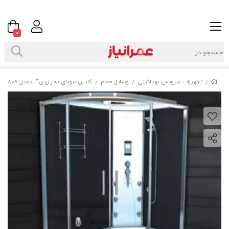
0
تجهیزات سرویس بهداشتی
وسایل حمام
کابین سونای بخار زرین آب مدل B807
/
/
/