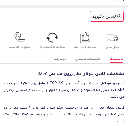
تماس بگیرید
ارسال سریع
ضمانت کالای اصل
ضمانت بازگشت وجه
ارسال به کل کشور
توضیحات
مشخصات محصول
بازخوردها
مشخصات کابین سونای بخار زرین آب مدل B807
کابین و سوناهای شرکت زرین آب از ورق TOPLAX ( شامل ورق دولایه اکریلیک و
ABS ) که بسیار شفاف بوده و در مقابل ضربه مقاوم و از استحکام مناسبی برخوردار
می باشند.
کابین سونای بخار زرین آب دارای شیشه سکوریت با قطر ۵ یا ۶ میلی متر در دو
مدل شفاف و دودی قابل ارائه می باشند. ابعاد کابین دوش 100*150 سانتی متر
است.