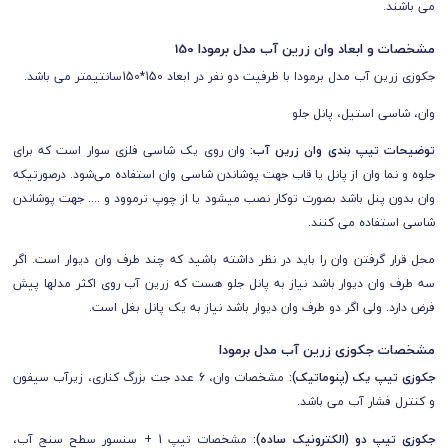
می باشند.
مشخصات و ابعاد وان زرین آب مدل برمودا 150
جکوزی زرین آب مدل برمودا با ظرفیت دو نفر در ابعاد 150*150سانتیمتر می باشد.
وان، شاسی استیل، پانل جلو
توضیحات تیپ بندی وان زرین آب:
وان روی یک شاسی فلزی سوار است که برای
جلوه و نما وان از پانل یا قاب جهت پوشاندن شاسی وان استفاده می‌شود. درصورتیکه
وان بدون پنل باشد بصورت توکار نصب میشود یا از چوپ ترموود و .... جهت پوشاندن
شاسی استفاده می کنند.
محل قرار گرفتن وان را باید در نظر داشته باشید که چند طرف وان دیوار است. اگر
سه طرف وان دیوار باشد نیاز به پانل جلو هست که زرین آب روی اکثر مدلها پیش
فرض دارد. ولی اگر دو طرف وان دیوار باشد نیاز به یک پانل بغل است.
مشخصات جکوزی زرین آب مدل
برمودا
جکوزی تیپ یک (پنوماتیک):
مشخصات وان،
6 عدد جت بزرگ کناری، زیرآب سیفون
و کنترل فشار آب می باشد.
جکوزی تیپ دو (الکترونیک ساده):
مشخصات تیپ 1 +
سنسور سطح سنج آب،