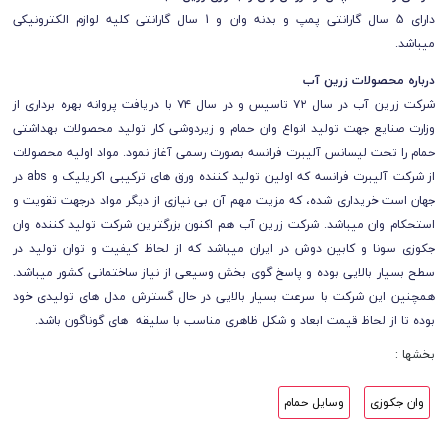
دارای 5 سال گارانتی پمپ و بدنه وان و 1 سال گارانتی کلیه لوازم الکترونیکی
میباشد.
درباره محصولات زرین آب
شرکت زرین آب در سال ۷۲ تاسیس و در سال ۷۴ با دریافت پروانه بهره برداری از
وزارت صنایع جهت تولید انواع وان حمام و زیردوشی کار تولید محصولات بهداشتی
حمام را تحت لیسانس آلیبرت فرانسه بصورت رسمی آغاز نمود. مواد اولیه محصولات
از شرکت آلیبرت فرانسه که اولین تولید کننده ورق های ترکیبی اکریلیک و abs در
جهان است خریداری شده، که مزیت مهم آن بی نیازی از دیگر مواد درجهت تقویت و
استحکام وان میباشد. شرکت زرین آب هم اکنون بزرگترین شرکت تولید کننده وان
جکوزی سونا و کابین دوش در ایران میباشد که از لحاظ کیفیت و توان تولید در
سطح بسیار بالایی بوده و پاسخ گوی بخش وسیعی از نیاز ساختمانی کشور میباشد.
همچنین این شرکت با سرعت بسیار بالایی در حال گسترش مدل های تولیدی خود
بوده تا از لحاظ قیمت ابعاد و شکل ظاهری مناسب با سلیقه های گوناگون باشد.
بخشها :
وان جکوزی
وسایل حمام