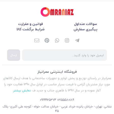
سوالات متداول
قوانین و مقرارت
پیگیری سفارش
شرایط برگشت کالا
ارسال
فروشگاه اینترنتی عمرانیاز
عمرانیاز در راستای توزیع و پخش لوازم و تجهیزات ساختمانی با هدف ارسال کالاهای
مورد نیاز مشتریان گرامی با قیمت بسیار مناسب در اوایل سال 1390 فعالیت خود را
آغاز نموده و در سال 1397 با ظاهری جذاب و جدید ف
نمایش بیشتر
09199925374
02155580189
نشانی: تهران - خیابان پانزده خرداد غربی - خیابان عدالت خواه - کوچه علی اکبری- پلاک
45