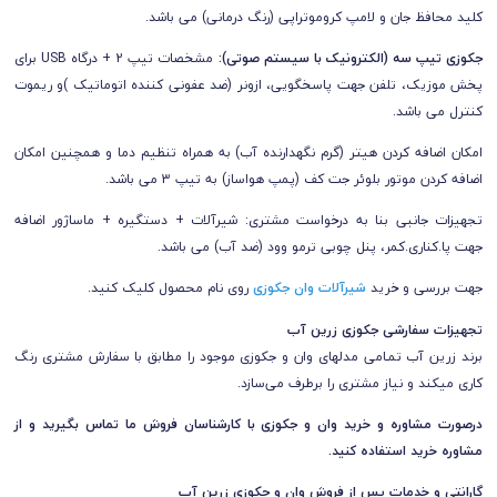
کلید محافظ جان
و
لامپ کروموتراپی (رنگ درمانی) می باشد.
جکوزی تیپ سه (الکترونیک با سیستم صوتی):
مشخصات تیپ 2 +
درگاه USB برای
پخش موزیک، تلفن جهت پاسخگویی، ازونر (ضد عفونی کننده اتوماتیک )و ریموت
کنترل می باشد.
امکان اضافه کردن هیتر (گرم نگهدارنده آب) به همراه تنظیم دما و همچنین امکان
اضافه کردن موتور بلوئر جت کف (پمپ هواساز) به تیپ 3 می باشد.
تجهیزات جانبی بنا به درخواست مشتری: شیرآلات + دستگیره + ماساژور اضافه
جهت پا.کناری.کمر، پنل چوبی ترمو وود (ضد آب) می باشد.
جهت بررسی و خرید
شیرآلات وان جکوزی
روی نام محصول کلیک کنید.
تجهیزات سفارشی جکوزی زرین آب
برند زرین آب تمـامی مدلهای وان و جکوزی موجود را مطابق با سفارش مشتری رنگ
کاری میکند و نیاز مشتری را برطرف می‌سازد.
درصورت مشاوره و خرید وان و جکوزی با کارشناسان فروش ما تماس بگیرید و از
مشاوره خرید استفاده کنید.
گارانتی و خدمات پس از فروش وان و جکوزی زرین آب