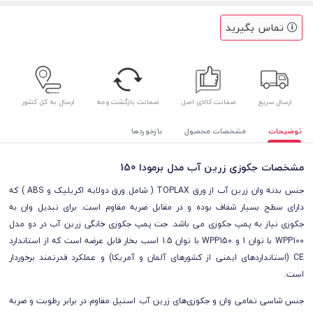
تماس بگیرید
ارسال سریع
ضمانت کالای اصل
ضمانت بازگشت وجه
ارسال به کل کشور
توضیحات
مشخصات محصول
بازخوردها
مشخصات جکوزی زرین آب مدل برمودا 150
جنس بدنه وان زرین آب از ورق TOPLAX ( شامل ورق دولایه اکریلیک و ABS ) که
دارای سطح بسیار شفاف بوده و در مقابل ضربه مقاوم است.
برای تبدیل وان به
جکوزی نیاز به پمپ جکوزی می باشد.
جت پمپ جکوزی خانگی زرین آب در دو مدل
WPP100 با توان 1 و WPP150 با توان 1.5 اسب بخار قابل عرضه است که از استاندارد
CE (استانداردهای ایمنی از کشورهای آلمان و آمریکا) و عملکرد قدرتمند برخوردار
است.
جنس شاسی تمامی وان‌ و جکوزی‌های زرین آب استیل مقاوم در برابر رطوبت و ضربه