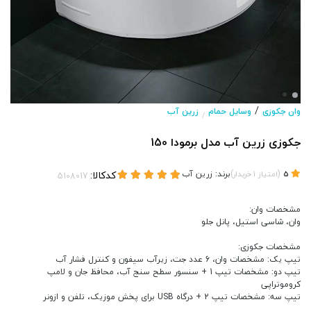
/
وان جکوزی
وسایل حمام
زرین آب
/
جکوزی زرین آب مدل برمودا 150
(
)
برند:
زرین آب
کدکالا:
5
امتیاز
1
خریدار
مشخصات وان:
وان، شاسی استیل، پانل جلو
مشخصات جکوزی:
تیپ یک: مشخصات وان، 6 عدد جت، زیرآب سیفون و کنترل فشار آب
تیپ دو: مشخصات تیپ 1 + سنسور سطح سنج آب، محافظ جان و لامپ
کروموتراپی
تیپ سه: مشخصات تیپ 2 + درگاه USB برای پخش موزیک، تلفن و ازونر