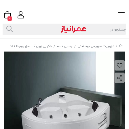
0
تجهیزات سرویس بهداشتی
وسایل حمام
جکوزی زرین آب مدل برمودا 150
/
/
/