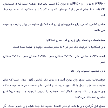
WPP100 با توان 1 و WPP150 با توان 1.5 اسب بخار قابل عرضه است که از استاندارد
CE (استانداردهای ایمنی از کشورهای آلمان و آمریکا) و عملکرد قدرتمند برخوردار
است.
جنس شاسی تمامی وان‌ جکوزی‌های زرین آب استیل مقاوم در برابر رطوبت و ضربه
می باشد.
مشخصات و ابعاد وان زرین آب مدل اسکالیا
وان اسکالیا با ظرفیت یک نفر در 4 تا سایز مختلف تولید و عرضه شده است
ابعاد 170*70 سانتی متر - 160*70 سانتی متر - 150*70 سانتی متر - 140*70 سانتی
متر
وان، شاسی استیل، پانل جلو
توضیحات تیپ بندی وان زرین آب:
وان روی یک شاسی فلزی سوار است که برای
جلوه و نما وان از پانل یا قاب جهت پوشاندن شاسی وان استفاده می‌شود. درصورتیکه
وان بدون پنل باشد بصورت توکار نصب میشود یا از چوپ ترموود و .... جهت پوشاندن
شاسی استفاده می کنند.
محل قرار گرفتن وان را باید در نظر داشته باشید که چند طرف وان دیوار است. اگر