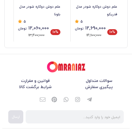
علم دوش دوکاره شودر مدل
علم دوش دوکاره شودر مدل
عل
فدریکو
بلونا
گل
5
5
12,060,000
12,690,000
تومان
تومان
%
10%
10%
13,400,000
14,100,000
سوالات متداول
قوانین و مقرارت
پیگیری سفارش
شرایط برگشت کالا
ارسال