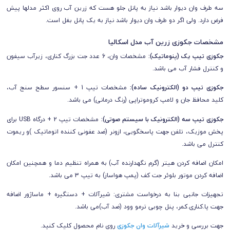
سه طرف وان دیوار باشد نیاز به پانل جلو هست که زرین آب روی اکثر مدلها پیش
فرض دارد. ولی اگر دو طرف وان دیوار باشد نیاز به یک پانل بغل است.
مشخصات جکوزی زرین آب مدل اسکالیا
جکوزی تیپ یک (پنوماتیک):
مشخصات وان،
6 عدد جت بزرگ کناری، زیرآب سیفون
و کنترل فشار آب می باشد.
جکوزی تیپ دو (الکترونیک ساده):
مشخصات تیپ 1 +
سنسور سطح سنج آب،
کلید محافظ جان
و
لامپ کروموتراپی (رنگ درمانی) می باشد.
جکوزی تیپ سه (الکترونیک با سیستم صوتی):
مشخصات تیپ 2 +
درگاه USB برای
پخش موزیک، تلفن جهت پاسخگویی، ازونر (ضد عفونی کننده اتوماتیک )و ریموت
کنترل می باشد.
امکان اضافه کردن هیتر (گرم نگهدارنده آب) به همراه تنظیم دما و همچنین امکان
اضافه کردن موتور بلوئر جت کف (پمپ هواساز) به تیپ 3 می باشد.
تجهیزات جانبی بنا به درخواست مشتری: شیرآلات + دستگیره + ماساژور اضافه
جهت پا.کناری.کمر، پنل چوبی ترمو وود (ضد آب)می باشد.
جهت بررسی و خرید
شیرآلات وان جکوزی
روی نام محصول کلیک کنید.