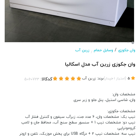
/
وان جکوزی
وسایل حمام
زرین آب
/
وان جکوزی زرین آب مدل اسکالیا
(
)
برند:
زرین آب
کدکالا:
5
امتیاز
1
خریدار
مشخصات وان:
وان، شاسی استیل، پنل جلو و زیر سری
مشخصات جکوزی:
تیپ یک: مشخصات وان، 6 عدد جت، زیرآب سیفون و کنترل فشار آب
تیپ دو: مشخصات تیپ 1 + سنسور سطح سنج آب، محافظ جان و لامپ
کروموتراپی
تیپ سه: مشخصات تیپ 2 + درگاه USB برای پخش موزیک، تلفن و ازونر