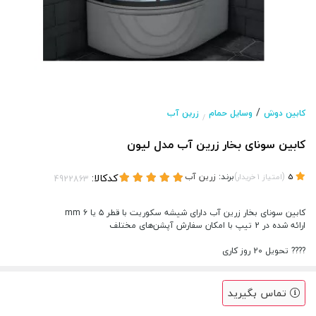
/
کابین دوش
وسایل حمام
زرین آب
/
کابین سونای بخار زرین آب مدل لیون
(
)
برند:
زرین آب
کدکالا:
5
امتیاز
1
خریدار
کابین سونای بخار زرین آب دارای شیشه سکوریت با قطر ۵ یا ۶ mm
ارائه شده در 2 تیپ با امکان سفارش آپشن‌های مختلف
???? تحویل 20 روز کاری
تماس بگیرید