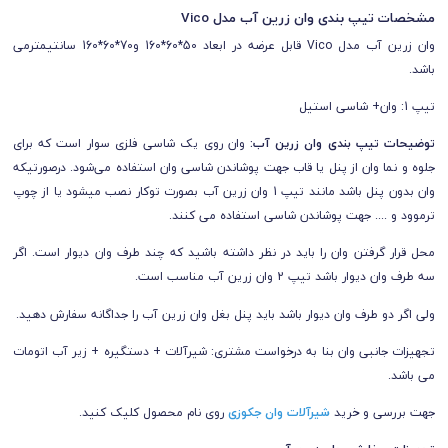
مشخصات تیپ بندی وان زرین آب مدل Vico
وان زرین آب مدل Vico قابل عرضه در ابعاد
50*60*160 و70*60*160 سانتیمترمی
باشد.
تیپ 1: وان+ شاسی استیل
توضیحات تیپ بندی وان زرین آب:
وان روی یک شاسی فلزی سوار است که برای
جلوه و نما وان از پنل یا قاب جهت پوشاندن شاسی وان استفاده می‌شود. درصورتیکه
وان بدون پنل باشد مانند تیپ 1 وان زرین آب بصورت توکار نصب میشود یا از چوپ
ترموود و .... جهت پوشاندن شاسی استفاده می کنند.
محل قرار گرفتن وان را باید در نظر داشته باشید که چند طرف وان دیوار است. اگر
سه طرف وان دیوار باشد تیپ 2 وان زرین آب مناسب است.
ولی اگر دو طرف وان دیوار باشد باید پنل بغل وان زرین آب را جداگانه سفارش دهید.
تجهیزات جانبی وان بنا به درخواست مشتری: شیرآلات + دستگیره + زیر آب اتومات
می باشد.
جهت بررسی و خرید
شیرآلات وان جکوزی
روی نام محصول کلیک کنید.