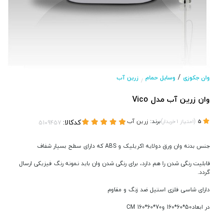
/
وان جکوزی
وسایل حمام
زرین آب
/
وان زرین آب مدل Vico
(
)
برند:
زرین آب
کدکالا:
5
امتیاز
1
خریدار
جنس بدنه وان ورق دولایه اکریلیک و ABS که دارای سطح بسیار شفاف
قابلیت رنگی شدن را هم دارد، برای رنگی شدن وان باید نمونه رنگ فیزیکی ارسال
گردد.
دارای شاسی فلزی استیل ضد زنگ و مقاوم
در ابعاد50*60*160 و70*60*160 CM