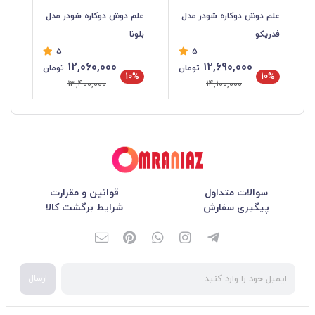
علم دوش دوکاره شودر مدل
علم دوش دوکاره شودر مدل
عل
فدریکو
بلونا
گل
5
5
12,060,000
12,690,000
تومان
تومان
%
10%
10%
13,400,000
14,100,000
سوالات متداول
قوانین و مقرارت
پیگیری سفارش
شرایط برگشت کالا
ارسال