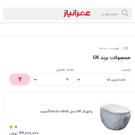
فهرست برندها
/
محصولات برند GK
ترتیب
تعداد نمایش
والهنگ GK مدل Parezo whiteسفید
5
36,000,000
تومان