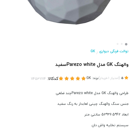
توالت فرنگی دیواری
GK
/
والهنگ GK مدل Parezo whiteسفید
(
)
برند:
GK
کدکالا:
5
امتیاز
1
خریدار
طراحی والهنگ GK مدل Parezo whiteچند ضلعی
جنس سنگ والهنگ چینی لعابدار به رنگ سفید
ابعاد 42*36.5*52 سانتی متر
سیستم تخلیه واش دان