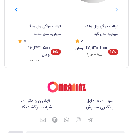
توالت فرنگی وال هنگ
توالت فرنگی وال هنگ
توا
مروارید مدل گرتا
مروارید مدل سانتا
مد
5
5
14,143,500
17,130,200
تومان
10%
10%
تومان
19,033,500
15,715,000
سوالات متداول
قوانین و مقرارت
پیگیری سفارش
شرایط برگشت کالا