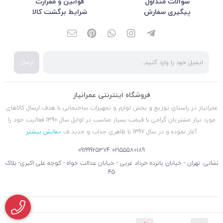
سوالات متداول
قوانین و مقرارت
پیگیری سفارش
شرایط برگشت کالا
ارسال
فروشگاه اینترنتی عمرانیاز
عمرانیاز در راستای توزیع و پخش لوازم و تجهیزات ساختمانی با هدف ارسال کالاهای
مورد نیاز مشتریان گرامی با قیمت بسیار مناسب در اوایل سال 1390 فعالیت خود را
آغاز نموده و در سال 1397 با ظاهری جذاب و جدید ف
نمایش بیشتر
09199925374
02155580189
نشانی: تهران - خیابان پانزده خرداد غربی - خیابان عدالت خواه - کوچه علی اکبری- پلاک
45