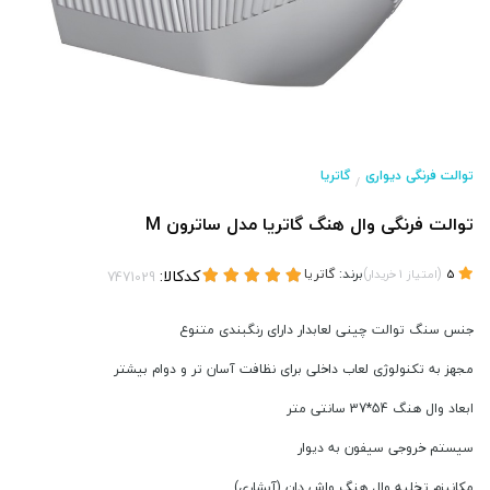
توالت فرنگی دیواری
گاتریا
/
توالت فرنگی وال هنگ گاتریا مدل ساترون M
(
)
برند:
گاتریا
کدکالا:
5
امتیاز
1
خریدار
جنس سنگ توالت چینی لعابدار دارای رنگبندی متنوع
مجهز به تکنولوژی لعاب داخلی برای نظافت آسان تر و دوام بیشتر
ابعاد وال هنگ 54*37 سانتی متر
سیستم خروجی سیفون به دیوار
مکانیزم تخلیه وال هنگ واش دان (آبشاری)