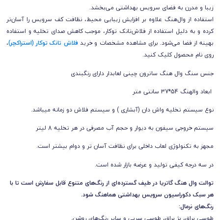
زیبا و مدرن به فضای سرویس بهداشتی می‌بخشد.
استفاده از وال‌هنگ علاوه بر افزایش زیبایی محیط، نظافت کف سرویس را آسان‌تر
کرده و به دلیل استفاده از فلاش‌تانک توکار، موجب کاهش صدای تخلیه و استفاده
بهینه از فضا می‌شود. برای مشاهده مشخصات
و خرید
فلاش تانک توکار (استراکچر)
،
روی نام محصول کلیک کنید.
جنس سنگ وال هنگ ساترون چینی لعابدار دارای رنگبندی
ابعاد والهنگ 54*37 سانتی متر
نوع سیستم تخلیه واش دان (آبشاری ) و سیستم فلاش دو زمانه میباشد.
سیستم خروجی سیفون به دیوار و حجم آب مصرفی در هر تخلیه 8 لیتر
مجهز به تکنولوژی لعاب داخلی برای نظافت آسان تر و دوام بیشتر است.
در سه درجه کیفی تولید و عرضه بازار شده است.
توالت وال هنگ گاتریا در طیف گسترده‌ای از رنگ‌های متنوع قابل سفارش است تا با
هر سبک دکوراسیون سرویس بهداشتی هماهنگ شود.
رنگ‌های نرمال:
طوسی براق، بژ براق، طوسی سربی و سایر رنگ‌های روشن.