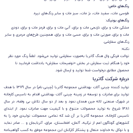
رنگ‌های خاص:
طوسی مات، سفید مات، بژ مات، سبز مات و سایر رنگ‌های تیره.
رنگ‌های یونیک:
مشکی مات و براق، نارنجی مات و براق، آبی مات و براق، قرمز مات و براق، دودی
مات و براق، صورتی مات و براق، مسی مات و براق، همچنین طرح‌های مرمری و سایر
رنگ‌های سفارشی.
نکته:
توالت فرنگی وال هنگ گاتریا به‌صورت سفارشی تولید می‌شود. لطفاً رنگ مورد نظر
خود را هنگام ثبت سفارش در بخش «توضیحات سفارش» یادداشت فرمایید تا
محصول مطابق درخواست شما تولید و ارسال شود.
درباره شرکت گاتریا
تولید کننده چینی آلات بهداشتی مجموعه گاتریا (چینی نام) در سال 1379 با هدف
تولید برای صادرات و توسعه در زمینه چینی آلات بهداشتی اقدام به تاسیس کارخانه
در شهرک صنعتی لاله جین همدان نمود و بعد از دو سال تلاش بی وقفه، در سال
1381 شروع به تولید محصولات متنوع و با کیفیت جهت صادرات نمود. از ابتدای
تاسیس کارخانه، مجموعه گاتریا بر آن شد که تمامی محصولات تولیدی خود را به
کشورهای گوناگون اعم از ترکیه، آلمان، افغانستان، عراق، آذربایجان و … صادر نماید
و با توکل به خداوند متعال و پشتکار کارکنان این مجموعه موفق به کسب گواهینامه