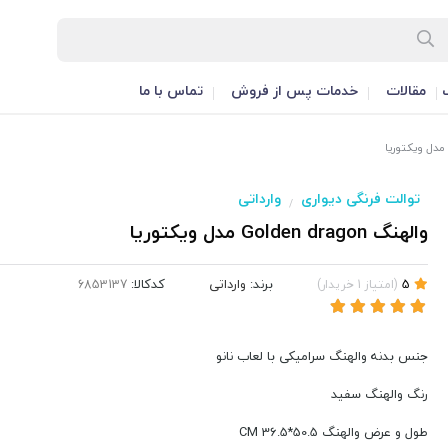
مقالات
خدمات پس از فروش
تماس با ما
توالت فرنگی دیواری
وارداتی
/
والهنگ Golden dragon مدل ویکتوریا
برند:
وارداتی
کدکالا:
5
(
امتیاز
1
خریدار
)
جنس بدنه والهنگ سرامیکی با لعاب نانو
رنگ والهنگ سفید
طول و عرض والهنگ 50.5*36.5 CM