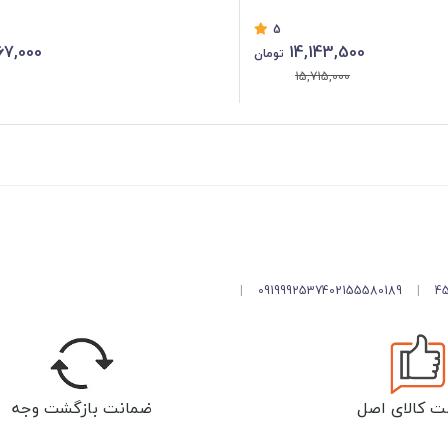
5
67,000
14,143,500
تومان
15,715,000
|
09199925374
02155580189
|
ت کالای اصل
ضمانت بازگشت وجه