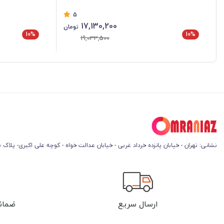
5
17,130,200
تومان
10%
10%
19,033,500
نشانی: تهران - خیابان پانزده خرداد غربی - خیابان عدالت خواه - کوچه علی اکبری- پلاک 45
ارسال سریع
ضمان