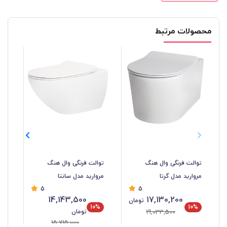
محصولات مرتبط
توالت فرنگی وال هنگ
توالت فرنگی وال هنگ
توا
مروارید مدل گرتا
مروارید مدل سانتا
مد
5
5
14,143,500
17,130,200
تومان
10%
10%
تومان
19,033,500
15,715,000