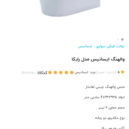
توالت فرنگی دیواری
ایساتیس
/
والهنگ ایساتیس مدل رایکا
(
)
برند:
ایساتیس
کدکالا:
5
امتیاز
1
خریدار
جنس والهنگ چینی لعابدار
ابعاد 35*32*48 سانتی متر
حجم مخزن 6 لیتر
نوع مکانیزم دو زمانه
آکس خروجی 18