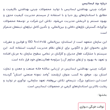
درباره برند ایساتیس
شرکت چینی بهداشتی ایساتیس با تولید محصولات چینی بهداشتی باکیفیت و
مطابق با استانداردهای روز دنیا و با استفاده از سیستم مدیریت کیفیت مدون و
بهبود مستمر و اثربخش مدیریت می‌شود. تلاش این شرکت بر توسعه محصولات
نوآورانه، گسترش بازارهای داخلی و بین‌المللی، و تأمین کامل نیازهای ذینفعان متمرکز
است.
این سازمان متعهد است از استاندارد بین‌المللی ISO 9001:2015 و قوانین و مقررات
جاری به‌عنوان ابزار و الگویی برای ارتقای نظام مدیریت کیفیت استفاده کند. این
سیستم با مشارکت فعال مدیران و کارکنان در تمامی سطوح سازمان به جریان افتاده
و تعهد به بهبود و ارتقای مداوم آن را سرلوحه فعالیت‌های خود قرار داده است.
شرکت چینی بهداشتی ایساتیس در ارزیابی سالانه خانه صنعت و معدن و تجارت
استان یزد، موفق به کسب عنوان ارزشمند "واحد نمونه صنعتی استان" گردیده
است.این دستاورد بزرگ، نتیجه‌ی تلاش بی‌وقفه، تعهد سازمانی، نوآوری در تولید و
رعایت بالاترین استانداردهای کیفی در محصولات ایساتیس است.
بخشها :
توالت فرنگی دیواری