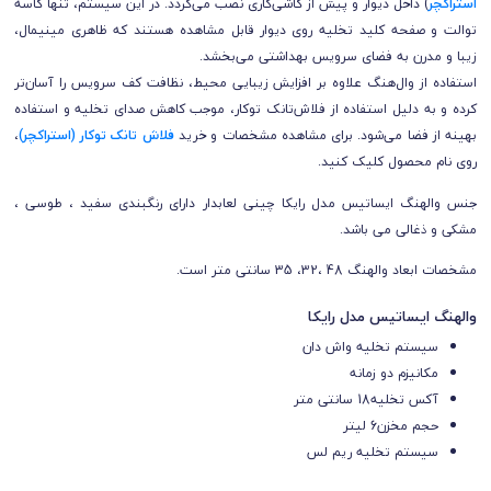
استراکچر
) داخل دیوار و پیش از کاشی‌کاری نصب می‌گردد. در این سیستم، تنها کاسه
توالت و صفحه کلید تخلیه روی دیوار قابل مشاهده هستند که ظاهری مینیمال،
زیبا و مدرن به فضای سرویس بهداشتی می‌بخشد.
استفاده از وال‌هنگ علاوه بر افزایش زیبایی محیط، نظافت کف سرویس را آسان‌تر
کرده و به دلیل استفاده از فلاش‌تانک توکار، موجب کاهش صدای تخلیه و استفاده
بهینه از فضا می‌شود. برای مشاهده مشخصات
و خرید
فلاش تانک توکار (استراکچر)
،
روی نام محصول کلیک کنید.
جنس والهنگ ایساتیس مدل رایکا چینی لعابدار دارای رنگبندی سفید ، طوسی ،
مشکی و ذغالی می باشد.
مشخصات ابعاد والهنگ 48 ،32، 35 سانتی متر است.
والهنگ ایساتیس مدل رایکا
سیستم تخلیه واش دان
مکانیزم دو زمانه
آکس تخلیه18 سانتی متر
حجم مخزن6 لیتر
سیستم تخلیه
ریم لس