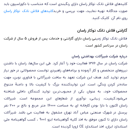
کلیدهای فلاش تانک توکار راسان دارای رنگبندی است که متناسب با دکوراسیون باید
صورت جداگانه تهیه نمایید، جهت بررسی و خرید
کلیدهای فلاش تانک توکار راسان
روی نام آن کلیک کنید.
گارانتی فلاش تانک توکار راسان
فلاش تانک توکار زمی
نی راسان دارای گارانتی و خدمات پس از فروش 5 سال از شرکت
راسان در سرتاسر کشور است.
درباره شرکت شیرآلات بهداشتی راسان
شرکت راسان در سال ۱۳۷۶ فعالیت خود را آغاز کرد. طی این سال‌ها، راسان با داشتن
نیروهای متخصص و کار آزموده و برنامه‌های راهبردی توانست محصولاتی در خور نیاز
مردم تولید کند. هدف این شرکت تعهد به ساخت شیرآلاتی با فناوری نوین، جهت
ساده‌تر کردن زندگی است. این تولیدکننده بزرگ با کیفیت بالا و دامنۀ متنوع
محصولات خود، به عنوان یکی از محبوب‌ترین تولید کنندگان داخلی شناخته
می‌شود.کیفیت، زیبایی، نوآوری از شعارهای این مجموعه است. شیرالات
راسان اکنون با دارا بودن کارخانه ای به مساحت 16000 متر مربع و بالغ بر 200 نفر
پرسنل در شهرک صنعتی عباس آباد تهران مشغول به فعالیت می باشد.
شیرآلات
راسان
دارای
تا کنون موفق به اخذ کلیه گواهینامه ایزو 9001 ، کسب گواهینامه ملی
استاندارد ایران، اخذ استاندارد CE اروپا گردیده است.