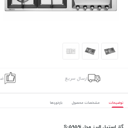
ارسال سریع
ضم
توضیحات
مشخصات محصول
بازخوردها
گاز استیل البرز مدل S-5959i