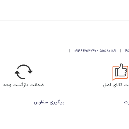
|
09199925374
02155580189
|
ت کالای اصل
ضمانت بازگشت وجه
رت
پیگیری سفارش