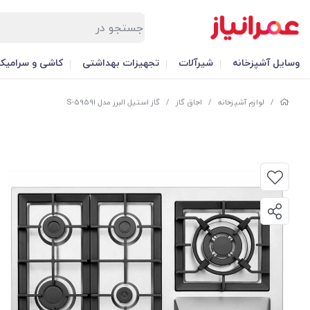
وسایل آشپزخانه
شیرآلات
تجهیزات بهداشتی
کاشی و سرامیک
/
لوازم آشپزخانه
/
اجاق گاز
/
گاز استیل البرز مدل S-5959i