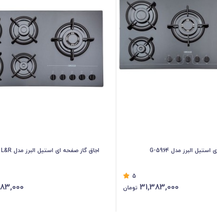
ستیل البرز مدل G-5964
اجاق گاز صفحه ای استیل البرز مدل G-5967 i – L&R
5
383,000
31,383,000
تومان