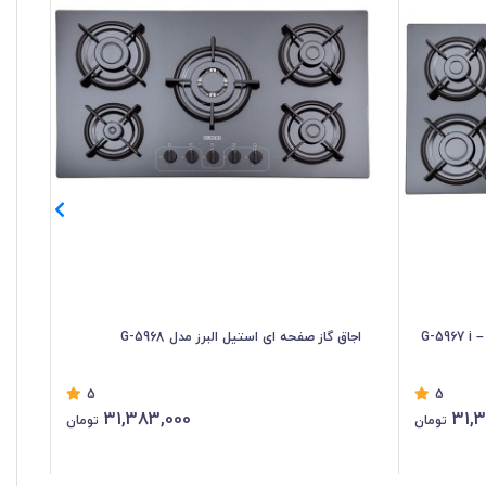
اجاق گاز صفحه ای استیل البرز مدل G-5968
اجا
5
5
31,383,000
31,
تومان
تومان