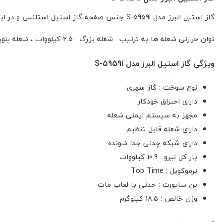
گاز استیل البرز مدل S-5959i جنس صفحه گاز استیل استلنس و در ابعاد 51*91 سانتی متر و ابعاد برش کابینت 48.5*89 سانتی متر و دارای 5 شعله که شعله پلوپز در سمت راست قرار گرفته است.
توان حرارتی شعله ها به ترتیب : شعله بزرگ : 2.5 کیلووات ، شعله پلوپز 3.7 کیلووات ، دو شعله متوسط : 1.7 کیلووات و شعله کوچک : 1.3 کیلووات
ویژگی گاز استیل البرز مدل S-5959i
نوع سوخت : گاز شهری
دارای احتراق خودکار
مجهز به سیستم ایمنی شعله
دارای شعله قابل تنظیم
دارای شبکه چدنی جدا شونده
بار کل نیرو : 10.9 کیلووات
ترموکوبل : Top Time
پن ساپورت : چدنی با لعاب مات
وزن خالص : 18.5 کیلوگرم