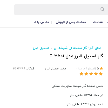
مقالات
خدمات پس از فروش
تماس با ما
اجاق گاز
گاز صفحه ای شیشه ای
استیل البرز
/
/
گاز استیل البرز مدل G-3501
برند:
استیل البرز
کدکالا:
5
(
امتیاز
1
خریدار
)
جنس صفحه گاز شیشه سکوریت مشکی
در ابعاد 52*52 سانتی متر
ابعاد برش 49*49 سانتی متر