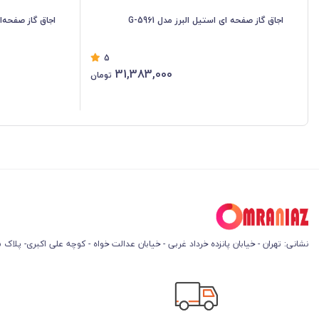
اجاق گاز صفحه ای استیل البرز مدل G-5961
اجاق گاز صفحه‌ای ا
5
31,383,000
تومان
نشانی: تهران - خیابان پانزده خرداد غربی - خیابان عدالت خواه - کوچه علی اکبری- پلاک 45