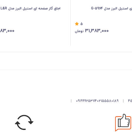
ستیل البرز مدل G-5964
اجاق گاز صفحه ای استیل البرز مدل G-5967 i – L&R
5
383,000
31,383,000
تومان
|
09199925374
02155580189
|