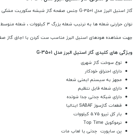
گاز استیل البرز مدل G-3501 جنس صفحه گاز شیشه سکوریت مشکی و در ابعاد 52*52 سانتی متر و ابعاد برش کابینت 49*49 سانتی متر و دارای 3 شعله است.
توان حرارتی شعله ها به ترتیب شعله بزرگ 3 کیلووات ، شعله متوسط 1.75 کیلووات و شعله کوچک 1 کیلووات می باشد.
جهت مشاهده هودهای استیل البرز مناسب ست کردن با اجاق گاز صفحه 
ویژگی های کلیدی گاز استیل البرز مدل G-3501
نوع سوخت گاز شهری
دارای احتراق خودکار
مجهز به سیستم ایمنی شعله
دارای شعله قابل تنظیم
دارای شبکه چدنی جدا شونده
قطعات گازسوز SABAF ایتالیا
بار کل نیرو 5.75 کیلووات
ترموکوبل Top Time
پن ساپورت چدنی با لعاب مات