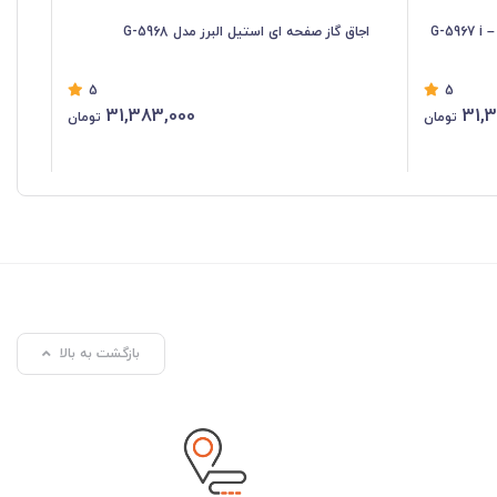
اجاق گاز صفحه ای استیل البرز مدل G-5968
اجا
5
5
31,383,000
31,
تومان
تومان
بازگشت به بالا