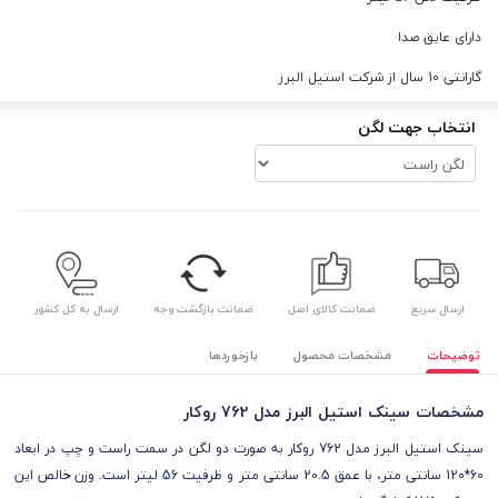
دارای عایق صدا
گارانتی 10 سال از شرکت استیل البرز
انتخاب جهت لگن
ارسال سریع
ضمانت کالای اصل
ضمانت بازگشت وجه
ارسال به کل کشور
توضیحات
مشخصات محصول
بازخوردها
مشخصات سینک استیل البرز مدل 762 روکار
سینک استیل البرز مدل 762 روکار به صورت دو لگن در سمت راست و چپ در ابعاد
60*120 سانتی متر،
با عمق
20.5
سانتی‌ متر و ظرفیت 56 لیتر
است. وزن خالص این