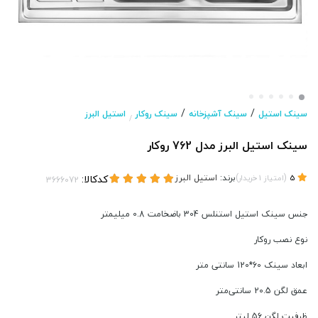
/
/
سینک استیل
سینک آشپزخانه
سینک روکار
استیل البرز
/
سینک استیل البرز مدل 762 روکار
(
)
برند:
استیل البرز
کدکالا:
5
امتیاز
1
خریدار
جنس سینک استیل استنلس 304 باضخامت 0.8 میلیمتر
نوع نصب روکار
ابعاد سینک 60*120 سانتی متر
عمق لگن 20.5 سانتی‌متر
ظرفیت لگن 56 لیتر