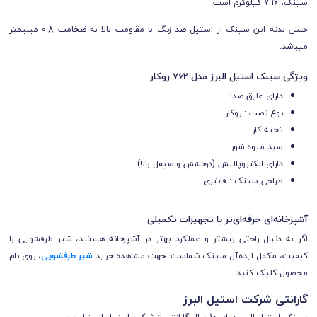
سینک، 7.16 کیلوگرم است.
جنس بدنه این سینک از استیل ضد زنگ با مقاومت بالا به ضخامت 0.8 میلیمتر
میباشد.
ویژگی سینک استیل البرز مدل 762 روکار
دارای عایق صدا
نوع نصب : روکار
تخته کار
سبد میوه شور
دارای الکتروپالیش (درخشش و صیقل بالا)
طراحی سینک : فانتزی
آشپزخانه‌ای حرفه‌ای‌تر با تجهیزات تکمیلی
اگر به دنبال راحتی بیشتر و عملکرد بهتر در آشپزخانه هستید، شیر ظرفشویی با
کیفیت، مکمل ایده‌آل سینک شماست. جهت مشاهده خرید
شیر ظرفشویی
، روی نام
محصول کلیک کنید.
گارانتی شرکت استیل البرز