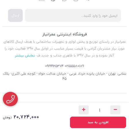
ارسال
فروشگاه اینترنتی عمرانیاز
عمرانیاز در راستای توزیع و پخش لوازم و تجهیزات ساختمانی با هدف ارسال کالاهای
مورد نیاز مشتریان گرامی با قیمت بسیار مناسب در اوایل سال 1390 فعالیت خود را
آغاز نموده و در سال 1397 با ظاهری جذاب و جدید ف
نمایش بیشتر
09199925374
02155580189
نشانی: تهران - خیابان پانزده خرداد غربی - خیابان عدالت خواه - کوچه علی اکبری- پلاک
45
20,724,000
تومان
افزودن به سبد