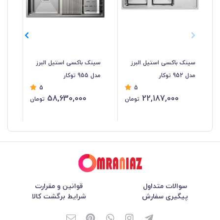
سینک باکسی استیل البرز
سینک باکسی استیل البرز
سی
مدل 952 توکار
مدل 955 توکار
البرز
5
5
58,630,000
22,187,000
تومان
تومان
سوالات متداول
قوانین و مقرارت
پیگیری سفارش
شرایط برگشت کالا