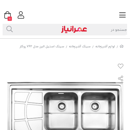
0
لوازم آشپزخانه
سینک آشپزخانه
سینک استیل البرز مدل 762 روکار
/
/
/