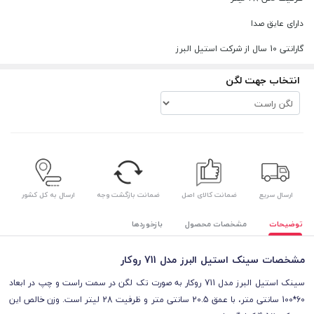
دارای عایق صدا
گارانتی 10 سال از شرکت استیل البرز
انتخاب جهت لگن
ارسال سریع
ضمانت کالای اصل
ضمانت بازگشت وجه
ارسال به کل کشور
توضیحات
مشخصات محصول
بازخوردها
مشخصات سینک استیل البرز مدل 711 روکار
سینک استیل البرز مدل 711 روکار به صورت تک لگن در سمت راست و چپ در ابعاد
60*100 سانتی متر، با عمق 20.5 سانتی‌ متر و ظرفیت 28 لیتر است. وزن خالص این