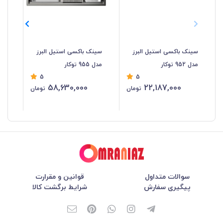
سینک باکسی استیل البرز
سینک باکسی استیل البرز
سی
مدل 952 توکار
مدل 955 توکار
البرز
5
5
58,630,000
22,187,000
تومان
تومان
سوالات متداول
قوانین و مقرارت
پیگیری سفارش
شرایط برگشت کالا