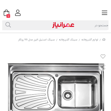
0
لوازم آشپزخانه
سینک آشپزخانه
سینک استیل البرز مدل 711 روکار
/
/
/