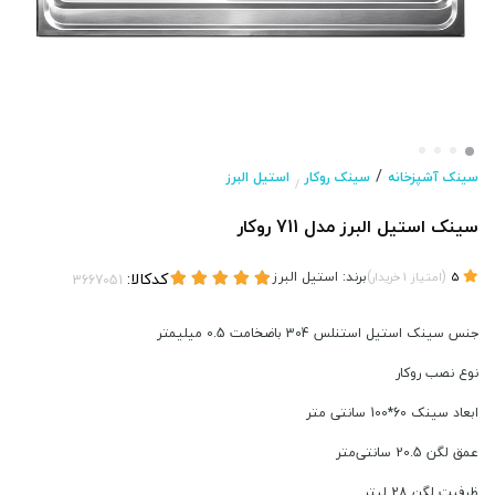
/
سینک آشپزخانه
سینک روکار
استیل البرز
/
سینک استیل البرز مدل 711 روکار
(
)
برند:
استیل البرز
کدکالا:
5
امتیاز
1
خریدار
جنس سینک استیل استنلس 304 باضخامت 0.5 میلیمتر
نوع نصب روکار
ابعاد سینک 60*100 سانتی متر
عمق لگن 20.5 سانتی‌متر
ظرفیت لگن 28 لیتر