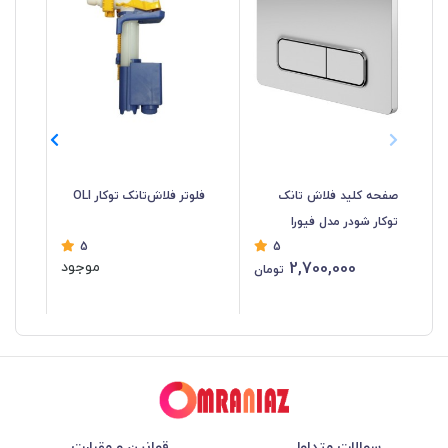
صفحه کلید فلاش تانک
فلوتر فلاش‌تانک توکار OLI
پم
توکار شودر مدل فیورا
توکا
5
5
2,700,000
موجود
تومان
سوالات متداول
قوانین و مقرارت