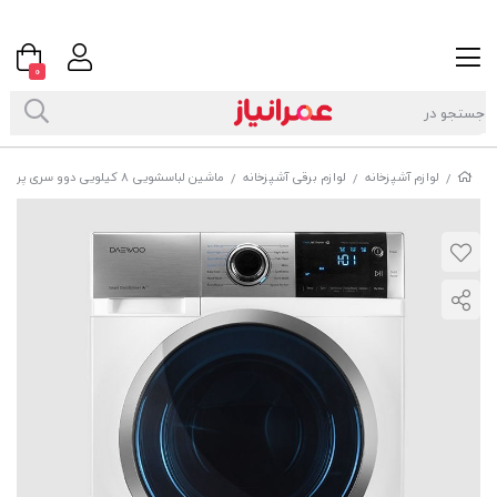
0
لوازم آشپزخانه
لوازم برقی آشپزخانه
ماشین لباسشویی 8 کیلویی دوو سری پرو مدل DWK-Pro84TS سفید
/
/
/