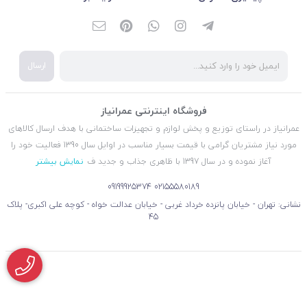
ارسال
فروشگاه اینترنتی عمرانیاز
عمرانیاز در راستای توزیع و پخش لوازم و تجهیزات ساختمانی با هدف ارسال کالاهای
مورد نیاز مشتریان گرامی با قیمت بسیار مناسب در اوایل سال 1390 فعالیت خود را
آغاز نموده و در سال 1397 با ظاهری جذاب و جدید ف
نمایش بیشتر
09199925374
02155580189
نشانی: تهران - خیابان پانزده خرداد غربی - خیابان عدالت خواه - کوچه علی اکبری- پلاک
45