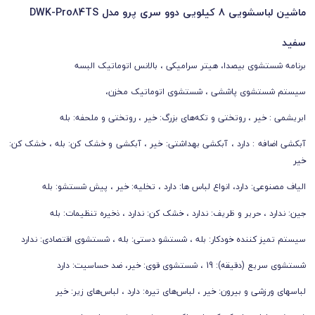
ماشین لباسشویی 8 کیلویی دوو سری پرو مدل DWK-Pro84TS
سفید
برنامه شستشوی بیصدا، هیتر سرامیکی ، بالانس اتوماتیک البسه
سیستم شستشوی پاششی ، شستشوی اتوماتیک مخزن،
ابریشمی :
خیر ، روتختی و تکه‌های بزرگ: خیر ، روتختی و ملحفه: بله
آبکشی اضافه :
دارد ، آبکشی بهداشتی: خیر ، آبکشی و خشک کن: بله ، خشک کن:
خیر
الیاف مصنوعی:
دارد،
انواع لباس ها:
دارد ، تخلیه: خیر ، پیش شستشو: بله
جین: ندارد ، حریر و ظریف: ندارد ، خشک کن: ندارد ، ذخیره تنظیمات: بله
سیستم تمیز کننده خودکار: بله ، شستشو دستی: بله ، شستشوی اقتصادی: ندارد
شستشوی سریع (دقیقه): 19 ، شستشوی قوی: خیر، ضد حساسیت: دارد
لباسهای ورزشی و بیرون: خیر ، لباس‌های تیره: دارد ، لباس‌های زیر: خیر