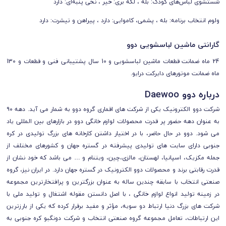
شستشوی لباس‌های کودک: بله ، لکه بری: خیر ، نخی پنبه‌ای: دارد
ولوم انتخاب برنامه: بله ، پشمی، کاموایی: دارد ، پیراهن و تیشرت: دارد
گارانتی ماشین لباسشویی دوو
24 ماه ضمانت قطعات ماشین لباسشویی و 10 سال پشتیبانی فنی و قطعات و 130
ماه ضمانت موتورهای دایرکت درایو.
درباره دوو Daewoo
شرکت دوو الکترونیک یکی از شرکت های اقماری گروه دوو به شمار می آید. دهه ۹۰
به عنوان دهه حضور پر قدرت محصولات لوازم خانگی دوو در بازارهای بین المللی یاد
می شود. دوو در حال حاضر، با در اختیار داشتن کارخانه های بزرگ تولیدی در کره
جنوبی دارای سایت های تولیدی پیشرفته در گستره جهان و کشورهای مختلف از
جمله مکزیک، اسپانیا، لهستان، مالزی،چین، ویتنام و … می باشد که خود نشان از
قدرت رقابتی برند و محصولات دوو الکترونیک در گستره جهان دارد. در ایران نیز، گروه
صنعتی انتخاب با سابقه چندین ساله به عنوان بزرگترین و پرافتخارترین مجموعه
در زمینه تولید انواع لوازم خانگی ، با اصل دانستن مقوله اشتغال و تولید ملی با
شرکت های بزرگ دنیا ارتباط دو سویه، مؤثر و مفید برقرار کرده که یکی از بارزترین
این ارتباطات، تعامل مجموعه گروه صنعتی انتخاب و شرکت دونگبو کره جنوبی به