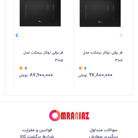
فر برقی توکار بیمکث مدل
فر برقی توکار بیمکث مدل
فر 
04
3105
3106
5
5
87,600,000
97,800,000
تومان
تومان
سوالات متداول
قوانین و مقرارت
پیگیری سفارش
شرایط برگشت کالا