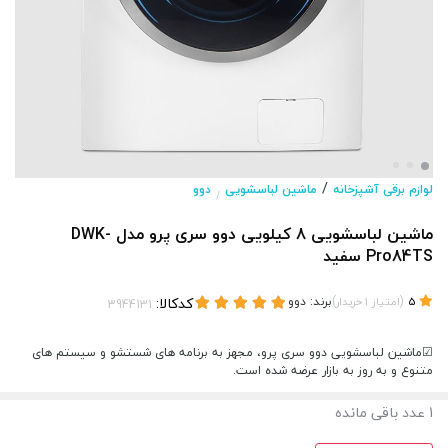
/
لوازم برقی آشپزخانه
ماشین لباسشویی
دوو
/
ماشین لباسشویی 8 کیلویی دوو سری پرو مدل DWK-
Pro84TS سفید
(
)
برند:
دوو
کدکالا:
5
امتیاز
1
خریدار
☑ماشین لباسشویی دوو سری پرو، مجهز به برنامه های شستشو و سیستم های
متنوع و به روز به بازار عرضه شده است.
1
عدد باقی مانده