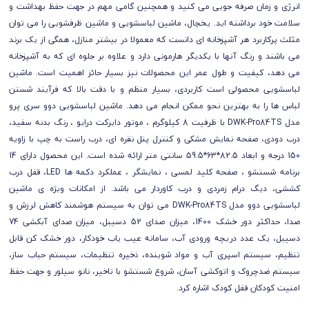
انرژی و زمان صرفه جویی می كنید و همچنین گامی مهم در جهت حفظ بهداشت و
سلامت خود برداشته اید. یخچال، ماشین لباسشویی و ماشین ظرفشویی را می توان
مثلث پرکاربرد هر آشپزخانه ای دانست که معمولا در بیشتر منازل، همگی از یک برند
می باشند و رنگ آنها با یکدیگر هارمونی دارد و علاوه بر جلوه ای که به آشپزخانه
می دهد، کیفیت و طول عمر این محصولات نیز بسیار حائز اهمیت است.
ماشین
لباسشویی محصولی است کاربردی، بسیار منظم و با دقت بالا که فرآیند شستن
لباس ها را به بهترین نحو ممکن انجام می دهد. ماشین لباسشویی دوو سری پرو
مدل DWK-Pro84TS با ظرفیت 8 کیلوگرم ، موتور دایرکت درایو ، رنگ بدنه سفید،
درب دودی، صفحه نمایش مشکی و کنترل پنل نقره ای، درب راست به چپ با زاویه
150 درجه و ابعاد 82.5*63*59.5 سانتی متر ارائه شده است. این محصول دارای 14
برنامه شستشو ، صفحه کلید لمسی ، نمایشگر ، عملکرد دکمه ها LED، قفل درب
کششی، دیگ درام زمردی و درب کاوردار می باشد. از امکانات ویژه ی ماشین
لباسشویی دوو مدل DWK-Pro84TS می توان به سیستم هوشمند کاهش لرزش و
صدا، حداکثر دور خشک 1400، میزان صدای 52 دسیبل، میزان صدای آبکشی 74
دسیبل، یک عدد دریچه ورودی آب، سامانه عیب یاب خودکار، دور خشک کن قابل
تنظیم، سیستم اسپری آب و مواد شوینده، ذخیره تنظیمات، سیستم حباب ساز،
سیستم ضدچروک و اتوکشی آسان، شروع شستشو با تاخیر، نانو سیلور و جهت حفظ
امنیت کودکان قفل کودک اشاره کرد.