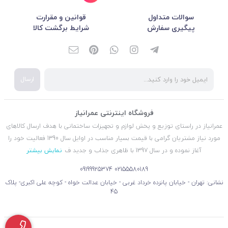
سوالات متداول
قوانین و مقرارت
پیگیری سفارش
شرایط برگشت کالا
ارسال
فروشگاه اینترنتی عمرانیاز
عمرانیاز در راستای توزیع و پخش لوازم و تجهیزات ساختمانی با هدف ارسال کالاهای
مورد نیاز مشتریان گرامی با قیمت بسیار مناسب در اوایل سال 1390 فعالیت خود را
آغاز نموده و در سال 1397 با ظاهری جذاب و جدید ف
نمایش بیشتر
09199925374
02155580189
نشانی: تهران - خیابان پانزده خرداد غربی - خیابان عدالت خواه - کوچه علی اکبری- پلاک
45