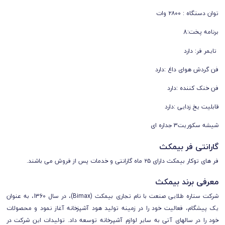
توان دستگاه : ۲۸۰۰ وات
برنامه پخت:8
تایمر فر: دارد
فن گردش هوای داغ :دارد
فن خنک کننده :دارد
قابلیت یخ زدایی :دارد
شیشه سکوریت3 جداره ای
گارانتی فر بیمکث
فر های توکار بیمکث دارای ۲۵ ماه گارانتی و خدمات پس از فروش می باشند.
معرفی برند بیمکث
شرکت ستاره طلایی صنعت با نام تجاری بیمکث (Bimax)، در سال 1360، به عنوان
یک پیشگام، فعالیت خود را در زمینه تولید هود آشپزخانه آغاز نمود و محصولات
خود را در سال­های آتی به سایر لوازم آشپرخانه توسعه داد. تولیدات این شرکت در