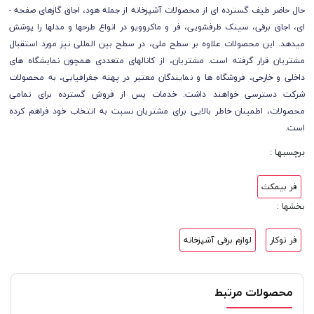
حال حاضر طیف گسترده­ ای از محصولات آشپزخانه از جمله هود، اجاق گاز­های صفحه ­
ای، اجاق برقی، سینک ظرفشویی، فر و ماکروویو در انواع طرح­ها و مدل­ها را پوشش
می­دهد. این محصولات علاوه بر سطح ملی، در سطح بین­ المللی نیز مورد استقبال
مشتریان قرار گرفته است. مشتریان، از کانال­های متعددی همچون نمایشگاه ­های
داخلی و خارجی، فروشگاه ­ها و نمایندگان معتبر در پهنه جغرافیایی، به محصولات
شرکت دسترسی خواهند داشت. خدمات پس از فروش گسترده برای تمامی
محصولات، اطمینان خاطر بالایی برای مشتریان نسبت به انتخاب خود فراهم کرده
است.
برچسبها :
فر بیمکث
بخشها :
فر توکار
لوازم برقی آشپزخانه
محصولات مرتبط