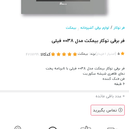
/
فر توکار
لوازم برقی آشپزخانه
بیمکث
/
فر برقی توکار بیمکث مدل 0038 فیلی
(
)
برند:
بیمکث
کدکالا:
5
امتیاز
1
خریدار
فر برقی توکار بیمکث مدل 0038 فیلی با 8برنامه پخت
نمای ظاهری شیشه سکوریت
فن خنک کننده
6 طبقه
0
عدد باقی مانده
تماس بگیرید