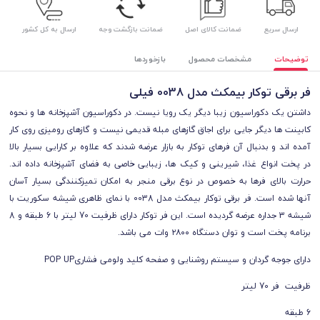
ارسال سریع
ضمانت کالای اصل
ضمانت بازگشت وجه
ارسال به کل کشور
توضیحات
مشخصات محصول
بازخوردها
فر برقی توکار بیمکث مدل 0038 فیلی
داشتن یک دکوراسیون زیبا دیگر یک رویا نیست. در دکوراسیون آشپزخانه ها و نحوه
کابینت ها دیگر جایی برای اجاق گازهای مبله قدیمی نیست و گازهای رومیزی روی کار
آمده اند و بدنبال آن فرهای توکار به بازار عرضه شدند که علاوه بر کارایی بسیار بالا
در پخت انواع غذا، شیرینی و کیک ها، زیبایی خاصی به فضای آشپزخانه داده اند.
حرارت بالای فرها به خصوص در نوع برقی منجر به امکان تمیزکنندگی بسیار آسان
آنها شده است. فر برقی توکار بیمکث مدل 0038 با نمای ظاهری شیشه سکوریت با
شیشه 3 جداره عرضه گردیده است. این فر توکار دارای ظرفیت 70 لیتر با 6 طبقه و 8
برنامه پخت است و توان دستگاه ۲۸۰۰ وات می باشد.
دارای جوجه گردان و سیستم روشنایی و صفحه کلید ولومی فشاریPOP UP
ظرفیت فر 70 لیتر
6 طبقه