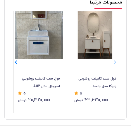
محصولات مرتبط
فول ست کابینت روشویی
فول ست کابینت روشویی
فو
رابوکا مدل بالسا
اسپیرال مدل A112
اسپ
5
5
20,320,000
43,430,000
تومان
تومان