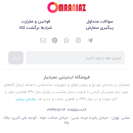
سوالات متداول
قوانین و مقرارت
پیگیری سفارش
شرایط برگشت کالا
ارسال
فروشگاه اینترنتی عمرانیاز
عمرانیاز در راستای توزیع و پخش لوازم و تجهیزات ساختمانی با هدف ارسال کالاهای
مورد نیاز مشتریان گرامی با قیمت بسیار مناسب در اوایل سال 1390 فعالیت خود را
آغاز نموده و در سال 1397 با ظاهری جذاب و جدید ف
نمایش بیشتر
09199925374
02155580189
نشانی: تهران - خیابان پانزده خرداد غربی - خیابان عدالت خواه - کوچه علی اکبری- پلاک
45