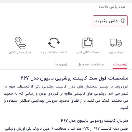
1
عدد باقی مانده
تماس بگیرید
ارسال سریع
ضمانت کالای اصل
ضمانت بازگشت وجه
ارسال به کل کشور
توضیحات
مشخصات محصول
بازخوردها
مشخصات فول ست کابینت روشویی پاپیون مدل 467
این روزها در بیشتر ساختمان های مدرن کابینت روشویی یکی از تجهیزات مهم به
شمار می آید. روشویی های کابینتی علاوه بر کاربردی بودن و زیبایی که به محیط
می بخشند، کمک می کنند تا از فضای محدود سرویس بهداشتی حداکثر استفاده را
کنید.
متریال کابینت روشویی پاپیون مدل 467
جنس
بدنه کابینت 467 از PVC ضد آب با ضخامت 16 میل با رنگ پلی اورتان وارداتی