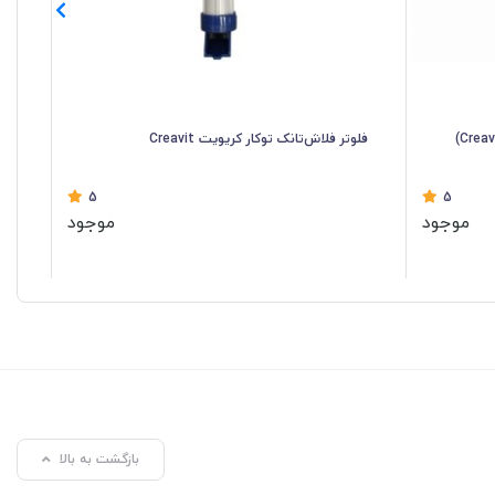
فلوتر فلاش‌تانک توکار کریویت Creavit
فلو
5
5
موجود
موجود
بازگشت به بالا