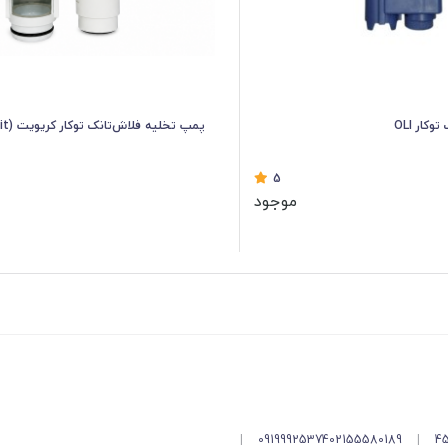
وکار OLI
پمپ تخلیه فلاش‌تانک توکار کریویت (Creavit)
5
موجود
|
09199925374
02155580189
|