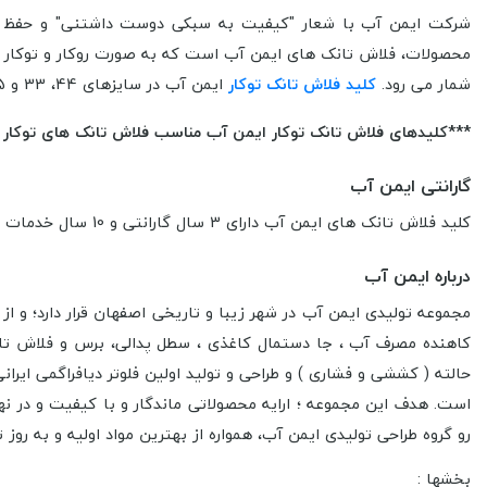
شرکت ایمن آب با شعار "کیفیت به سبکی دوست داشتنی" و حفظ ارز
محصولات، فلاش تانک های ایمن آب است که به صورت روکار و توکار و
شمار می رود.
کلید فلاش تانک توکار
ایمن آب
در سایزهای 44، 33 و 45.5 سانتی متر در نظر گرفته شده است. متریال استفاده شده در این کلید فلاش تانک ABS می باشد و در رنگ های متنوعی ارائه شده است.
***کلیدهای فلاش تانک توکار ایمن آب مناسب فلاش تانک های توکار 
گارانتی ایمن آب
کلید فلاش تانک های ایمن آب دارای 3 سال گارانتی و 10 سال خدمات پس از فروش از شرکت ایمن آب در سرتاسر کشور می باشد.
درباره ایمن آب
کاهنده مصرف آب ، جا دستمال کاغذی ، سطل پدالی، برس و فلاش تانک 
حالته ( کششی و فشاری ) و طراحی و تولید اولین فلوتر دیافراگمی ایران
است.
هدف این مجموعه ؛ ارایه محصولاتی ماندگار و با کیفیت و در نه
رو گروه طراحی تولیدی ایمن آب، همواره از بهترین مواد اولیه و به رو
بخشها :