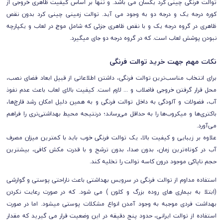
توالت فرنگی چینی کرد یکسان می باشد. و تنها بر اساس کیفیت ظاهری خروجی از
کوره درجه یک و درجه دو به وجود می آید. توالت زمینی چینی کرد بدون نقص
ظاهری در گروه درجه یک و با نقص ظاهری جزئی که شامل موج در لعاب و یکپارچه
نبودن پوشش لعاب است. که در گروه درجه دو جای میگیرد.
نکات مهم جهت خرید توالت فرنگی
برای انتخاب مناسب‌ترین توالت فرنگی، داشتن اطلاعاتی از قبیل ابعاد فضای نصب،
محل قرار گرفتن خروجی فاضلاب و ... لازم است. کیفیت بالای لعاب باعث عدم نفوذ
آب، فضولات و آلودگی به داخل توالت فرنگی و به همین دلیل امکان رشد قارچ‌ها،
باکتری‌ها و میکروب‌ها را به حداقل می‌رساند؛ درنتیجه محیط بهداشتی‌تری را فراهم
می‌آورد.
علاوه بر زیبایی و کیفیت بالا، یک توالت فرنگی خوب باید با کمترین میزان مصرف
آب در کوتاه‌ترین زمان، بدون صدا، بدون ترشح و با قدرت مکش کافی، بیشترین
حجم ناپاکی موجود درون کاسه توالت را تخلیه کند.
استفاده مداوم از توالت فرنگی در سرویس بهداشتی باعث ناراحتی پوستی و گوارشی
(ابتلا به بیماری های روده بزرگ و کلون ) می شود. که در صورت رعایت نکردن
بهداشت فردی موجبه به وجود آمدن انواع مشکلات پوستی میشود. اما در صورت
استفاده از توالت ایرانی، حدود پنج دقيقه در اين وضعيت قرار می گيريد که مقدار