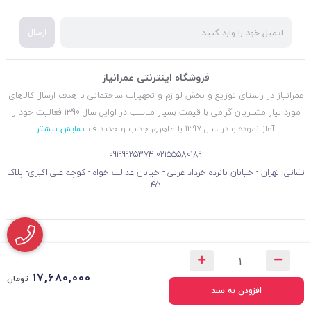
ارسال
فروشگاه اینترنتی عمرانیاز
عمرانیاز در راستای توزیع و پخش لوازم و تجهیزات ساختمانی با هدف ارسال کالاهای
مورد نیاز مشتریان گرامی با قیمت بسیار مناسب در اوایل سال 1390 فعالیت خود را
آغاز نموده و در سال 1397 با ظاهری جذاب و جدید ف
نمایش بیشتر
09199925374
02155580189
نشانی: تهران - خیابان پانزده خرداد غربی - خیابان عدالت خواه - کوچه علی اکبری- پلاک
45
17,680,000
تومان
افزودن به سبد