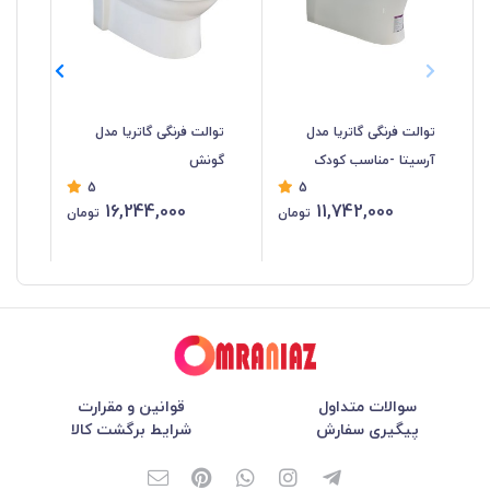
توالت فرنگی گاتریا مدل
توالت فرنگی گاتریا مدل
توا
آرسیتا -مناسب کودک
گونش
آرس
5
5
16,244,000
11,742,000
تومان
تومان
سوالات متداول
قوانین و مقرارت
پیگیری سفارش
شرایط برگشت کالا