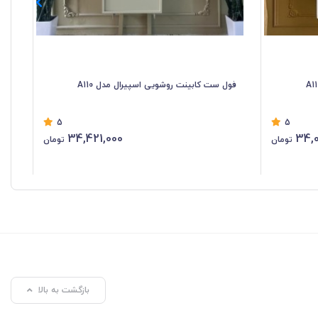
فول ست کابینت روشویی اسپیرال مدل A110
فول
5
5
34,421,000
34,0
تومان
تومان
بازگشت به بالا