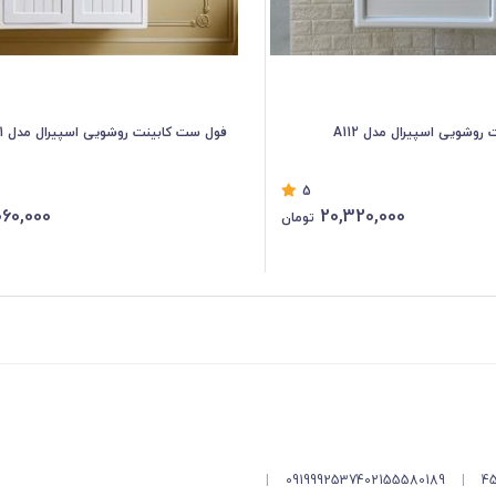
وشویی اسپیرال مدل A112
فول ست کابینت روشویی اسپیرال مدل A111
5
60,000
20,320,000
تومان
|
09199925374
02155580189
|