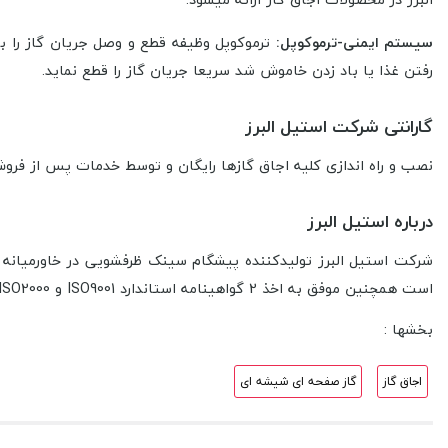
سیستم ایمنی-ترموکوپل:
ترموکوپل وظیفه قطع و وصل جریان گاز را به
رفتن غذا یا باد زدن خاموش شد سریعا جریان گاز را قطع نماید.
گارانتی شرکت استیل البرز
نصب و راه اندازی کلیه اجاق گازها رایگان و توسط خدمات پس از فروش استیل البرز 
درباره استیل البرز
شرکت استیل البرز تولیدکننده پیشگام سینک ظرفشویی در خاورمیانه 
است همچنین موفق به اخذ 2 گواهینامه استاندارد ISO9001 و ISO2000 شده که انگلستان و ایتالیا این گواهی را مورد تایید قرار داده اند.
بخشها :
اجاق گاز
گاز صفحه ای شیشه ای