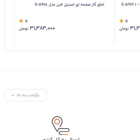
اجاق گاز صفحه ای استیل البرز مدل G-5968
اجا
5
5
31,383,000
31,
تومان
تومان
بازگشت به بالا
ارسال به کل کشور