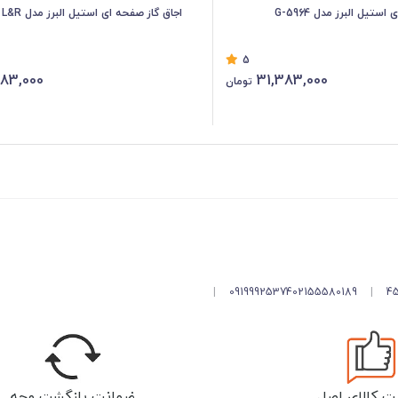
ستیل البرز مدل G-5964
اجاق گاز صفحه ای استیل البرز مدل G-5967 i – L&R
5
383,000
31,383,000
تومان
|
09199925374
02155580189
|
ت کالای اصل
ضمانت بازگشت وجه