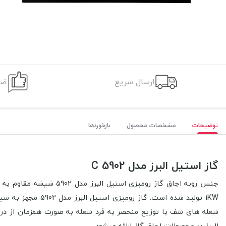
ارسال سریع
ضم
توضیحات
مشخصات محصول
بازخوردها
گاز استیل البرز مدل C 5902
جنس رویه اجاق گاز رومیزی استیل البرز مدل 5902 شيشه مقاوم به حرارت در ابعاد 52*92 سانتی متر، بصورت 5 شعله با توان حرارتی شعله پلوپز 3/8KW، شعله بزرگ 3KW،
1KW تولید شده است. گاز رومیزی استیل البرز مدل 5902 مجهز به سیستم ایمنی شعله، شبکه چدنی جدا شونده، شعله قابل تنظیم، ترموکوبل، فندک الکتریکی و سر شعله های نسوز ساخت کشور ایتالیا
شعله های شف با توزیع منحصر به فرد شعله به صورت همزمان از در
البرز در محصولات اجاق گاز ارائه میشود.