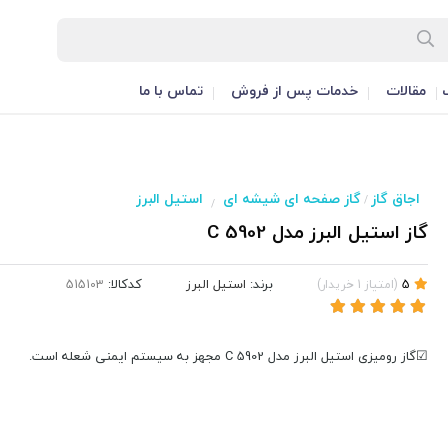
مقالات
خدمات پس از فروش
تماس با ما
اجاق گاز
گاز صفحه ای شیشه ای
استیل البرز
/
/
گاز استیل البرز مدل C 5902
برند:
استیل البرز
کدکالا:
5
(
امتیاز
1
خریدار
)
☑گاز رومیزی استیل البرز مدل C 5902 مجهز به سیستم ایمنی شعله است.