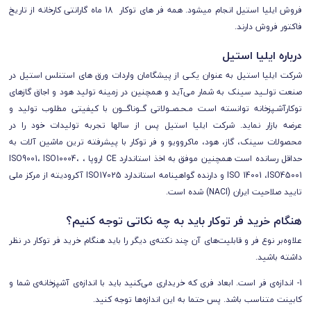
فروش ایلیا استیل انجام میشود. همه فر های توکار 18 ماه گارانتی کارخانه از تاریخ
فاکتور فروش دارند.
درباره ایلیا استیل
شرکت ایلیا استیل به عنوان يكـی از پيشگامان واردات ورق های استنلس استیل در
صنعت تولــيد سینک به شمار می‌آید و همچنین در زمینه تولید هود و اجاق گازهای
توکارآشـپزخانه توانسته اسـت مـحـصــولاتی گــوناگـــون با كيفيتی مطلوب توليد و
عرضه بازار نمايد. شرکت ایلیا استیل پس از سالها تجربه تولیدات خود را در
محصولات سینک، گاز، هود، ماکروویو و فر توکار با پیشرفته ترین ماشین آلات به
حداقل رسانده است همچنین موفق به اخذ استاندارد CE اروپا ، ISO9001، ISO10004،
ISO 14001 ،ISO45001 و دارنده گواهینامه استاندارد ISO17025 آکرودیته از مرکز ملی
تایید صلاحیت ایران (NACI) شده است.
هنگام خرید فر توکار باید به چه نکاتی توجه کنیم؟
علاوه‌بر نوع فر و قابلیت‌های آن چند نکته‌ی دیگر را باید هنگام خرید فر توکار در نظر
داشته باشید.
1- اندازه‌ی فر است. ابعاد فری که خریداری می‌کنید باید با اندازه‌ی آشپزخانه‌ی شما و
کابینت‌ متناسب باشد. پس حتما به این اندازه‌ها توجه کنید.