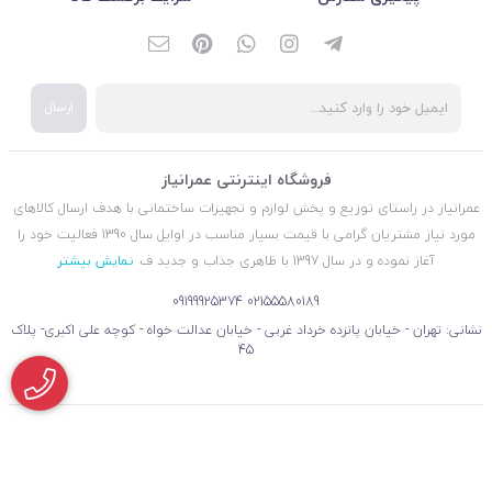
ارسال
فروشگاه اینترنتی عمرانیاز
عمرانیاز در راستای توزیع و پخش لوازم و تجهیزات ساختمانی با هدف ارسال کالاهای
مورد نیاز مشتریان گرامی با قیمت بسیار مناسب در اوایل سال 1390 فعالیت خود را
آغاز نموده و در سال 1397 با ظاهری جذاب و جدید ف
نمایش بیشتر
09199925374
02155580189
نشانی: تهران - خیابان پانزده خرداد غربی - خیابان عدالت خواه - کوچه علی اکبری- پلاک
45