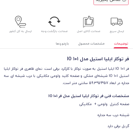
ارسال سریع
ضمانت کالای اصل
ضمانت بازگشت وجه
ارسال به کل کشور
توضیحات
مشخصات محصول
بازخوردها
فر توکار ایلیا استیل مدل IO 101
فر IO 101 ایلیا استیل به صورت توکار با کارکرد برقی است. نمای ظاهری فر توکار ایلیا
استیل IO 101
شیشه‌ای مشکی
و صفحه کلید ولومی مکانیکی با درب شیشه ای
سه
جداره در ابعاد
57*59*59.3
سانتی متر است.
مشخصات فنی فر توکار ایلیا استیل مدل فر IO 101
صفحه کنترل ولومی + مکانیکی
شیشه درب سه جداره
گریل برقی دارد