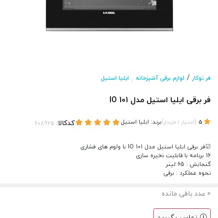
/
فر توکار
لوازم برقی آشپزخانه
ایلیا استیل
/
فر برقی ایلیا استیل مدل IO 101
(
)
برند:
ایلیا استیل
کدکالا:
5
امتیاز
1
خریدار
☑فر برقی ایلیا استیل مدل IO 101 با ولوم های فشاری
16 برنامه با قابلیت ذخیره سازی
گنجایش : 65 لیتر
نحوه عملکرد : برقی
0
عدد باقی مانده
تماس بگیرید