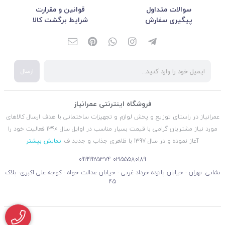
سوالات متداول
قوانین و مقرارت
پیگیری سفارش
شرایط برگشت کالا
ارسال
فروشگاه اینترنتی عمرانیاز
عمرانیاز در راستای توزیع و پخش لوازم و تجهیزات ساختمانی با هدف ارسال کالاهای
مورد نیاز مشتریان گرامی با قیمت بسیار مناسب در اوایل سال 1390 فعالیت خود را
آغاز نموده و در سال 1397 با ظاهری جذاب و جدید ف
نمایش بیشتر
09199925374
02155580189
نشانی: تهران - خیابان پانزده خرداد غربی - خیابان عدالت خواه - کوچه علی اکبری- پلاک
45