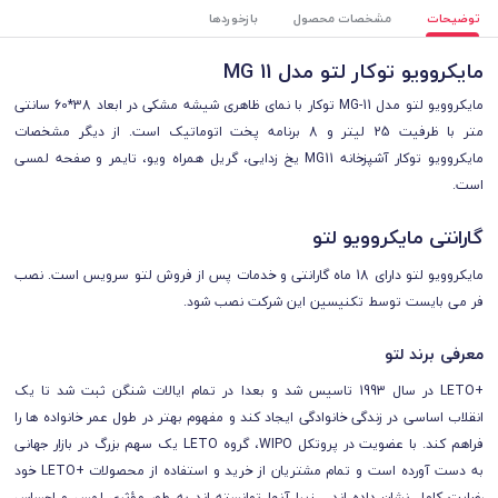
توضیحات
مشخصات محصول
بازخوردها
مایکروویو توکار لتو مدل MG 11
مایکروویو لتو مدل MG-11 توکار با نمای ظاهری شیشه مشکی در ابعاد 38*60 سانتی
متر با ظرفیت 25 لیتر
و 8 برنامه پخت اتوماتیک
است. از دیگر مشخصات
مایکروویو توکار آشپزخانه MG11
یخ زدایی، گریل همراه ویو، تایمر و صفحه لمسی
است.
گارانتی مایکروویو لتو
مایکروویو لتو دارای 18 ماه گارانتی و خدمات پس از فروش لتو سرویس است.
نصب
فر می بایست توسط تکنیسین این شرکت نصب شود.
معرفی برند لتو
+LETO در سال 1993 تاسیس شد و بعدا در تمام ایالات شنگن ثبت شد تا یک
انقلاب اساسی در زندگی خانوادگی ایجاد کند و مفهوم بهتر در طول عمر خانواده ها را
فراهم کند. با عضویت در پروتکل WIPO، گروه LETO یک سهم بزرگ در بازار جهانی
به دست آورده است و تمام مشتریان از خرید و استفاده از محصولات +LETO خود
رضایت کامل نشان داده اند ، زیرا آنها توانسته اند به طور مؤثری لمس و احساس