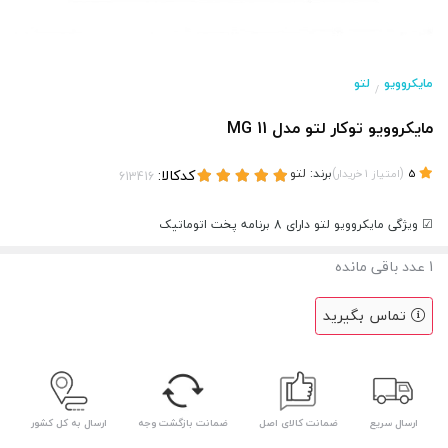
مایکروویو
لتو
/
مایکروویو توکار لتو مدل MG 11
(
)
برند:
لتو
کدکالا:
5
امتیاز
1
خریدار
☑ ویژگی مایکروویو لتو دارای 8 برنامه پخت اتوماتیک
1
عدد باقی مانده
تماس بگیرید
ارسال سریع
ضمانت کالای اصل
ضمانت بازگشت وجه
ارسال به کل کشور