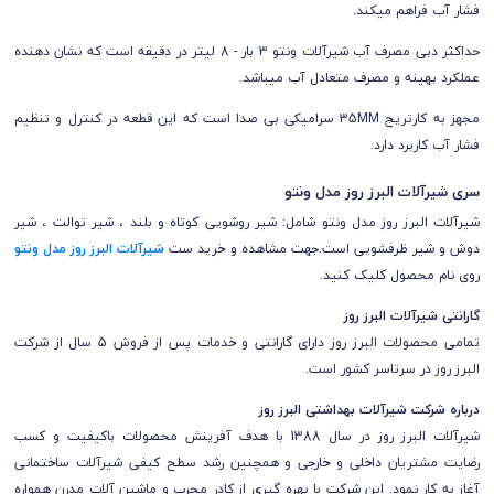
فشار آب فراهم میکند.
حداکثر دبی مصرف آب شیرآلات ونتو 3 بار - 8 لیتر در دقیقه است که نشان دهنده
عملکرد بهینه و مصرف متعادل آب میباشد.
مجهز به کارتریج 35MM سرامیکی بی صدا است که این قطعه در کنترل و تنظیم
فشار آب کاربرد دارد.
سری شیرآلات البرز روز مدل ونتو
شیرآلات
البرز روز
مدل ونتو شامل: شیر روشویی کوتاه و بلند ، شیر توالت ، شیر
دوش و شیر ظرفشویی است.
جهت مشاهده و خرید ست
شیرآلات البرز روز مدل ونتو
روی نام محصول کلیک کنید.
گارانتی شیرآلات
البرز روز
تمامی محصولات
البرز روز
دارای گارانتی و خدمات پس از فروش 5 سال از شرکت
البرز روز
در سرتاسر کشور است.
درباره شرکت شیرآلات بهداشتی البرز روز
شیرآلات البرز روز در سال 1388 با هدف آفرینش محصولات باکیفیت و کسب
رضایت مشتریان داخلی و خارجی و همچنین رشد سطح کیفی شیرآلات ساختمانی
آغاز به کار نمود. این شرکت با بهره گیري از کادر مجرب و ماشین آلات مدرن همواره