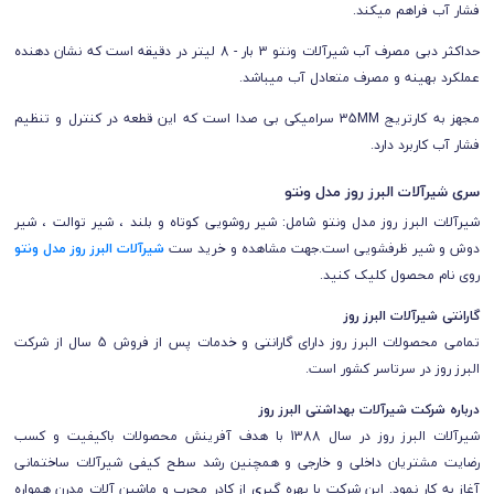
فشار آب فراهم میکند.
حداکثر دبی مصرف آب شیرآلات ونتو 3 بار - 8 لیتر در دقیقه است که نشان دهنده
عملکرد بهینه و مصرف متعادل آب میباشد.
مجهز به کارتریج 35MM سرامیکی بی صدا است که این قطعه در کنترل و تنظیم
فشار آب کاربرد دارد.
سری شیرآلات البرز روز مدل ونتو
شیرآلات
البرز روز
مدل ونتو شامل: شیر روشویی کوتاه و بلند ، شیر توالت ، شیر
دوش و شیر ظرفشویی است.
جهت مشاهده و خرید ست
شیرآلات البرز روز مدل ونتو
روی نام محصول کلیک کنید.
گارانتی شیرآلات
البرز روز
تمامی محصولات
البرز روز
دارای گارانتی و خدمات پس از فروش 5 سال از شرکت
البرز روز
در سرتاسر کشور است.
درباره شرکت شیرآلات بهداشتی البرز روز
شیرآلات البرز روز در سال 1388 با هدف آفرینش محصولات باکیفیت و کسب
رضایت مشتریان داخلی و خارجی و همچنین رشد سطح کیفی شیرآلات ساختمانی
آغاز به کار نمود. این شرکت با بهره گیري از کادر مجرب و ماشین آلات مدرن همواره