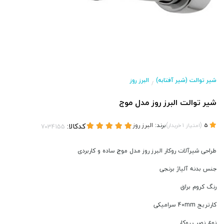
شیر توالت (شیر آفتابه)
البرز روز
/
شیر توالت البرز روز مدل موج
(
)
برند:
البرز روز
کدکالا:
5
امتیاز
1
خریدار
طراحی شیرآلات روکار البرز روز مدل موج ساده و کاربردی
جنس بدنه آلیاژ برنجی
رنگ کروم براق
کارتریج 40mm سرامیکی
نوع نصب روکار