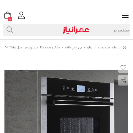
0
لوازم آشپزخانه
لوازم برقی آشپزخانه
مایکروویو توکار مسترپلاس مدل M 3518
/
/
/