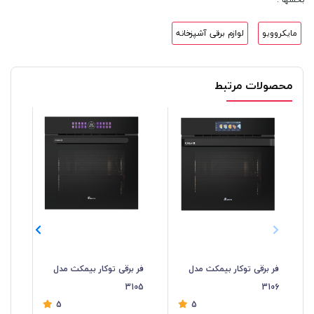
مایکروویو
لوازم برقی آشپزخانه
محصولات مرتبط
فر برقی توکار بیمکث مدل
فر برقی توکار بیمکث مدل
فر 
04
3105
3106
5
5