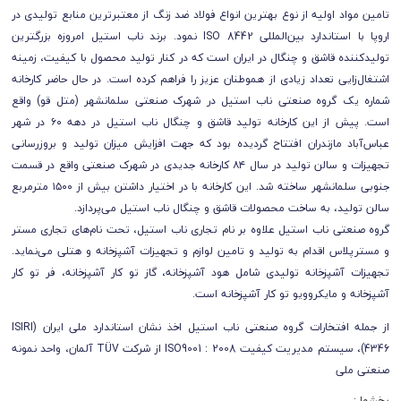
تامین مواد اولیه از نوع بهترین انواع فولاد ضد زنگ از معتبرترین منابع تولیدی در
اروپا با استاندارد بین‌المللی ISO 8442 نمود. برند ناب استیل امروزه بزرگترین
تولیدکننده قاشق و چنگال در ایران است که در کنار تولید محصول با کیفیت، زمینه
اشتغال‌زایی تعداد زیادی از هموطنان عزیز را فراهم کرده است. در حال حاضر کارخانه
شماره یک گروه صنعتی ناب استیل در شهرک صنعتی سلمانشهر (متل قو) واقع
است. پیش از این کارخانه تولید قاشق و چنگال ناب استیل در دهه ۶۰ در شهر
عباس‌آباد مازندران افتتاح گردیده بود که جهت افزایش میزان تولید و بروزرسانی
تجهیزات و سالن تولید در سال ۸۴ کارخانه جدیدی در شهرک صنعتی واقع در قسمت
جنوبی سلمانشهر ساخته شد. این کارخانه با در اختیار داشتن بیش از ۱۵۰۰ مترمربع
سالن تولید، به ساخت محصولات قاشق و چنگال ناب استیل می‌پردازد.
گروه صنعتی ناب استیل علاوه بر نام تجاری ناب استیل، تحت نام‌های تجاری مستر
و مسترپلاس اقدام به تولید و تامین لوازم و تجهیزات آشپزخانه و هتلی می‌نماید.
تجهیزات آشپزخانه تولیدی شامل هود آشپزخانه، گاز تو کار آشپزخانه، فر تو کار
آشپزخانه و مایکروویو تو کار آشپزخانه است.
از جمله افتخارات گروه صنعتی ناب استیل اخذ نشان استاندارد ملی ایران (ISIRI
4346)، سیستم مديريت كیفیت ISO9001 : 2008 از شركت TÜV آلمان، واحد نمونه
صنعتی ملی
بخشها :