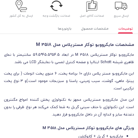
ارسال سریع
ضمانت کالای اصل
ضمانت بازگشت وجه
ارسال به کل کشور
توضیحات
مشخصات محصول
بازخوردها
مشخصات مایکروویو توکار مسترپلاس مدل M 3518
مایکروویو توکار مسترپلاس M 3518 در ابعاد 54.5*45.5*59.5 سانتیمتر با نمای
ظاهری شیشه Schott ایتالیا و صفحه کنترل لمسی با نمایشگر LCD می باشد.
این مایکروویو مستر پلاس دارای 10 برنامه پخت، 6 منوی پخت اتومات ( برای پخت
پیتزا، ماهی، گوشت، سیب زمینی، پاستا و سبزیجات موجود است.)و 3 نوع پخت
ترکیبی است.
این مدل مایکروویو مسترپلاس مجهز به تکنولوژی پخش کننده امواج مگنترون
است. این تکنولوژی با حذف سینی گریل به شما کمک می‌کند هر نوع ظرفی را بدون
دغدغه سایز و اندازه آن در داخل مایکروویو قرار دهید.
ویژگی های مایکروویو توکار مسترپلاس مدل M 3518
مایکرویو + گریل + کانوکشن