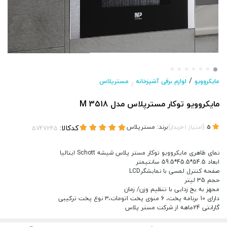
/
مایکروویو
لوازم برقی آشپزخانه
مسترپلاس
/
مایکروویو توکار مسترپلاس مدل M 3518
(
)
برند:
مسترپلاس
کدکالا:
5
امتیاز
1
خریدار
نمای ظاهری مایکروویو توکار مستر پلاس شیشه Schott ایتالیا
ابعاد 54.5*45.5*59.5 سانتیمتر
صفحه کنترل لمسی با نمایشگرLCD
حجم 35 لیتر
مجهز به یخ زدایی با تنظیم وزن/ زمان
دارای 10 برنامه پخت، 6 منوی پخت اتومات،۳ نوع پخت ترکیبی
گارانتی 24ماهه از شرکت مستر پلاس