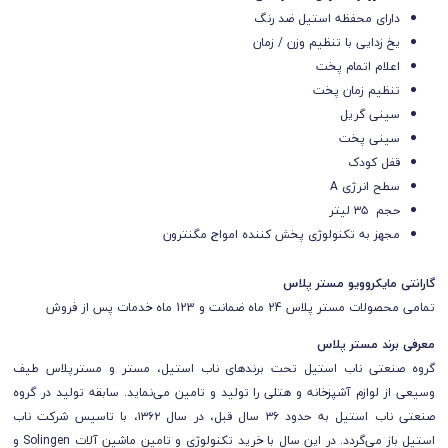
دارای محفظه استیل ضد رنگ
یخ زدایی با تنظیم وزن / زمان
اعلام اتمام پخت
تنظیم زمان پخت
سینی گریل
سینی پخت
قفل کودک
سطح انرژی A
حجم ۳۵ لیتر
مجهز به تکنولوژی پخش کننده امواج مگنترون
گارانتی مایکروویو مستر پلاس
تمامی محصولات مستر پلاس 24 ماه ضمانت و 123 ماه خدمات پس از فروش
معرفی برند مستر پلاس
گروه صنعتی ناب استیل تحت برندهای ناب استیل، مستر و مسترپلاس طیف
وسیعی از لوازم آشپزخانه و هتلی را تولید و تامین می‌نماید. سابقه تولید در گروه
صنعتی ناب استیل به حدود ۳۶ سال قبل، در سال ۱۳۶۲، با تاسیس شرکت ناب
استیل باز می‌گردد. در این سال با خرید تکنولوژی و تامین ماشین آلات Solingen و