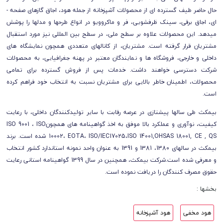
حال حاضر طیف گسترده­ ای از محصولات آشپزخانه از جمله هود، اجاق گاز­های صفحه ­
ای، اجاق برقی، سینک ظرفشویی، فر و ماکروویو در انواع طرح­ها و مدل­ها را پوشش
می­دهد. این محصولات علاوه بر سطح ملی، در سطح بین­ المللی نیز مورد استقبال
مشتریان قرار گرفته است. مشتریان، از کانال­های متعددی همچون نمایشگاه ­های
داخلی و خارجی، فروشگاه ­ها و نمایندگان معتبر در پهنه جغرافیایی، به محصولات
شرکت دسترسی خواهند داشت. خدمات پس از فروش گسترده برای تمامی
محصولات، اطمینان خاطر بالایی برای مشتریان نسبت به انتخاب خود فراهم کرده
است.
بیمکث طی سال­ها پیشتازی در عرصه رقابت با سایر تولیدکنندگان داخلی، با رعایت
کیفیت، نوآوری و عملکرد بالا موفق به اخذ گواهینامه­ های همچونISO 9001 ، ISO
10002، EOTA، ISO/IEC17025،ISO 14001,OHSAS 18001, CE , QS شده است. برند
بیمکث در سال­های 1380، 1381 و 1391 به عنوان واحد نمونه استاندارد کشور انتخاب
و معرفی شده است.شرکت بیمکث، همچنین در سال 1399 گواهینامه استانی رعایت
حقوق مصرف کنندگان را دریافت نموده است.
بخشها :
هود مخفی
هود آشپزخانه