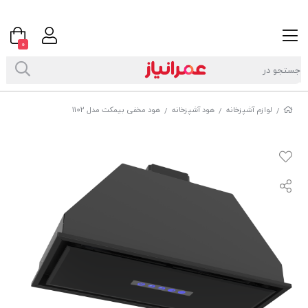
0
لوازم آشپزخانه
هود آشپزخانه
هود مخفی بیمکث مدل 1102
/
/
/