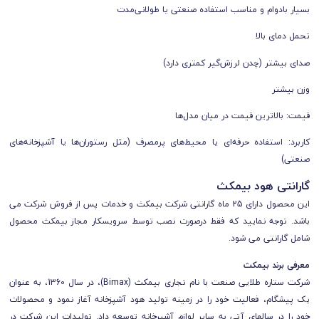
بسیار بادوام و مناسب استفاده صنعتی یا طولانی‌مدت
تحمل دمای بالا
صدای بیشتر (چدن لرزش‌گیر کمتری دارد)
وزن بیشتر
قیمت: بالاترین قیمت در میان مدل‌ها
کاربرد: استفاده حرفه‌ای یا محیط‌های پرمصرف (مثل رستوران‌ها یا آشپزخانه‌های
صنعتی)
گارانتی هود بیمکث
این محصول دارای 25 ماه گارانتی شرکت بیمکث و خدمات پس از فروش شرکت می
باشد. توجه نمایید که فقط درصورت نصب توسط سرویسکار مجاز بیمکث محصول
شامل گارانتی می شود.
معرفی برند بیمکث
شرکت ستاره طلایی صنعت با نام تجاری بیمکث (Bimax)، در سال 1360، به عنوان
یک پیشگام، فعالیت خود را در زمینه تولید هود آشپزخانه آغاز نمود و محصولات
خود را در سال­های آتی به سایر لوازم آشپرخانه توسعه داد. تولیدات این شرکت در