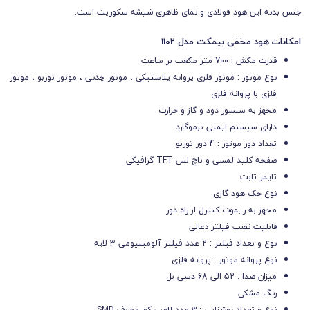
جنس بدنه این هود
فولادی
و نمای ظاهری شیشه سکوریت است.
امکانات هود مخفی بیمکث مدل 1102
قدرت مکش : 700 متر مکعب بر ساعت
نوع موتور : موتور فلزی پروانه پلاستیکی ، موتور چدنی ، موتور توربو ، موتور
فلزی با پروانه فلزی
مجهز به سنسور دود و گاز و حرارت
دارای سیستم ایمنی ترموگارد
تعداد دور موتور : 4 دور توربو
صفحه کلید لمسی و تاچ لس TFT گرافیکی
تایمر ثابت
نوع جک هود گازی
مجهز به ریموت کنترل از راه دور
قابلیت نصب فیلتر ذغالی
نوع و تعداد فیلتر :
2 عدد فیلتر آلومینیومی 3 لایه
نوع پروانه موتور : پروانه فلزی
میزان صدا : 52 الی 68 دسی بل
رنگ مشکی
نوع و تعداد روشنایی : ۳ عدد لامپ کم مصرف SMD