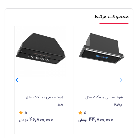
محصولات مرتبط
هود مخفی بیمکث مدل
هود مخفی بیمکث مدل
هو
103
1105
2078
5
5
46,800,000
44,800,000
تومان
تومان