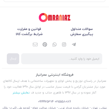
سوالات متداول
قوانین و مقرارت
پیگیری سفارش
شرایط برگشت کالا
ارسال
فروشگاه اینترنتی عمرانیاز
عمرانیاز در راستای توزیع و پخش لوازم و تجهیزات ساختمانی با هدف ارسال کالاهای
مورد نیاز مشتریان گرامی با قیمت بسیار مناسب در اوایل سال 1390 فعالیت خود را
آغاز نموده و در سال 1397 با ظاهری جذاب و جدید ف
نمایش بیشتر
09199925374
02155580189
نشانی: تهران - خیابان پانزده خرداد غربی - خیابان عدالت خواه - کوچه علی اکبری- پلاک