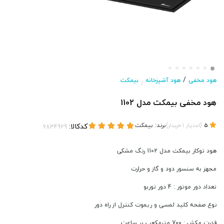
/
هود مخفی
هود آشپزخانه
بیمکث
/
هود مخفی بیمکث مدل 1102
(
)
برند:
بیمکث
کدکالا:
5
امتیاز
1
خریدار
هود توکار بیمکث مدل 1102 رنگ مشکی
مجهز به سنسور دود و گاز و حرارت
تعداد دور موتور : 4 دور توربو
نوع صفحه کلید لمسی و ریموت کنترل از راه دور
قدرت مکش : 700 مترمکعب بر ساعت