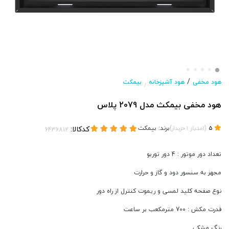
/
هود مخفی
هود آشپزخانه
بیمکث
/
هود مخفی بیمکث مدل 2079 پلاس
(
)
برند:
بیمکث
کدکالا:
5
امتیاز
1
خریدار
تعداد دور موتور : 4 دور توربو
مجهز به سنسور دود و گاز و حرارت
نوع صفحه کلید لمسی و ریموت کنترل از راه دور
قدرت مکش : 700 مترمکعب بر ساعت
رنگ مشکی