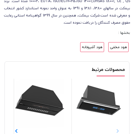
10002، EOTA، ISO/IEC17025،ISO 14001,OHSAS 18001, CE , QS شده است. برند
بیمکث در سال­های 1380، 1381 و 1391 به عنوان واحد نمونه استاندارد کشور انتخاب
و معرفی شده است.شرکت بیمکث، همچنین در سال 1399 گواهینامه استانی رعایت
حقوق مصرف کنندگان را دریافت نموده است.
بخشها :
هود مخفی
هود آشپزخانه
محصولات مرتبط