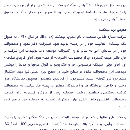
این محصول دارای 25 ماه گارانتی شرکت بیمکث و خدمات پس از فروش شرکت می
باشد. توجه نمایید که فقط درصورت نصب توسط سرویسکار مجاز بیمکث محصول
شامل گارانتی می شود.
معرفی برند بیمکث
شرکت ستاره طلایی صنعت با نام تجاری بیمکث (Bimax)، در سال 1360، به عنوان
یک پیشگام، فعالیت خود را در زمینه تولید هود آشپزخانه آغاز نمود و محصولات
خود را در سال­های آتی به سایر لوازم آشپرخانه توسعه داد. تولیدات این شرکت در
حال حاضر طیف گسترده­ ای از محصولات آشپزخانه از جمله هود، اجاق گاز­های صفحه ­
ای، اجاق برقی، سینک ظرفشویی، فر و ماکروویو در انواع طرح­ها و مدل­ها را پوشش
می­دهد. این محصولات علاوه بر سطح ملی، در سطح بین­ المللی نیز مورد استقبال
مشتریان قرار گرفته است. مشتریان، از کانال­های متعددی همچون نمایشگاه ­های
داخلی و خارجی، فروشگاه ­ها و نمایندگان معتبر در پهنه جغرافیایی، به محصولات
شرکت دسترسی خواهند داشت. خدمات پس از فروش گسترده برای تمامی
محصولات، اطمینان خاطر بالایی برای مشتریان نسبت به انتخاب خود فراهم کرده
است.
بیمکث طی سال­ها پیشتازی در عرصه رقابت با سایر تولیدکنندگان داخلی، با رعایت
کیفیت، نوآوری و عملکرد بالا موفق به اخذ گواهینامه­ های همچونISO 9001 ، ISO