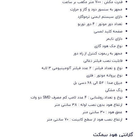
قدرت مکش : 700 متر مکعب بر ساعت
مجهز به سنسور دود و گاز و حرارت
دارای سیستم ایمنی ترموگارد
تعداد دور موتور : 4 دور توربو
صفحه کلید لمسی
دارای تایمر
نوع جک هود گازی
مجهز به ریموت کنترل از راه دور
قابلیت نصب فیلتر ذغالی
نوع و تعداد فیلتر :
2 عدد فیلتر آلومینیومی 3 لایه
نوع پروانه موتور : فلزی
میزان صدا : 52 الی 68 دسی بل
رنگ مشکی
نوع و تعداد روشنایی : 4 عدد لامپ کم مصرف SMD دو وات
ارتفاع هود بدون نصب لوله : 38 سانتی متر
عمق هود : 30 سانتی متر
ارتفاع نصب هود از سطح کابینت : 70 سانتی متر
گارانتی هود بیمکث