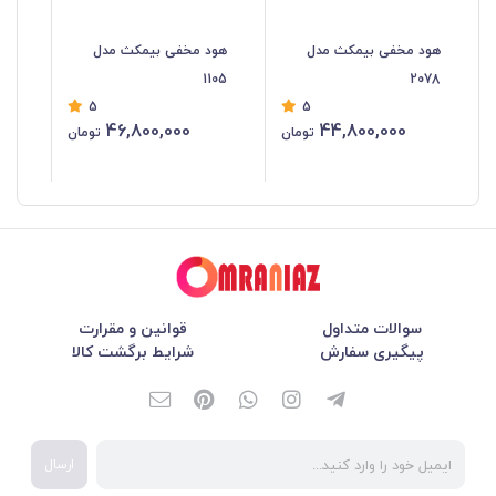
هود مخفی بیمکث مدل
هود مخفی بیمکث مدل
هو
103
1105
2078
5
5
46,800,000
44,800,000
تومان
تومان
سوالات متداول
قوانین و مقرارت
پیگیری سفارش
شرایط برگشت کالا
ارسال