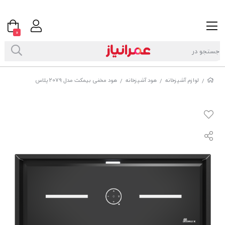
0
لوازم آشپزخانه
هود آشپزخانه
هود مخفی بیمکث مدل 2079 پلاس
/
/
/