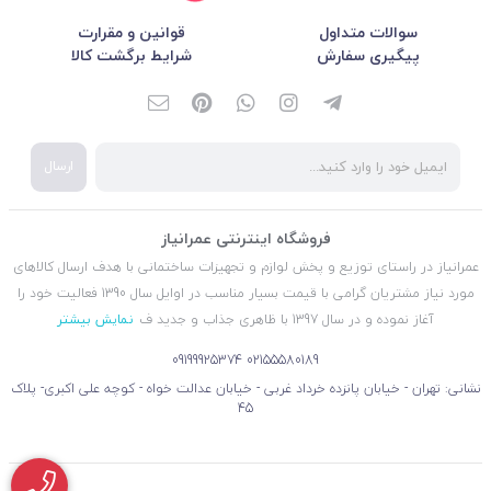
سوالات متداول
قوانین و مقرارت
پیگیری سفارش
شرایط برگشت کالا
ارسال
فروشگاه اینترنتی عمرانیاز
عمرانیاز در راستای توزیع و پخش لوازم و تجهیزات ساختمانی با هدف ارسال کالاهای
مورد نیاز مشتریان گرامی با قیمت بسیار مناسب در اوایل سال 1390 فعالیت خود را
آغاز نموده و در سال 1397 با ظاهری جذاب و جدید ف
نمایش بیشتر
09199925374
02155580189
نشانی: تهران - خیابان پانزده خرداد غربی - خیابان عدالت خواه - کوچه علی اکبری- پلاک
45