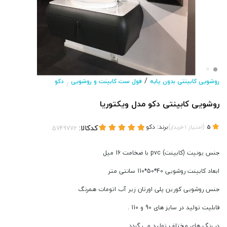
/
روشویی کابینتی بدون پایه
فول ست کابینت و روشویی
دکو
/
روشویی کابینتی دکو مدل ویکتوریا
(
)
برند:
دکو
کدکالا:
5
امتیاز
1
خریدار
جنس یونیت (کابینت) pvc با ضخامت 16 میل
ابعاد کابینت روشویی 40*50*110 سانتی متر
جنس روشویی کورین پلی اورتان زیر آب اتومات همرنگ
قابلیت تولید در سایز های 90 و 110 .
در رنگ های مختلف تولید می گردد .