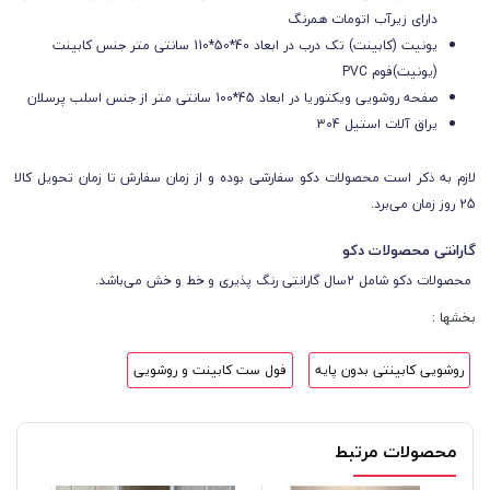
دارای زیرآب اتومات همرنگ
یونیت (کابینت) تک درب در ابعاد 40*50*110 سانتی متر جنس کابینت
(یونیت)فوم PVC
صفحه روشویی ویکتوریا در ابعاد 45*100 سانتی متر از جنس اسلب پرسلان
یراق آلات استیل 304
لازم به ذکر است محصولات دکو سفارشی بوده و از زمان سفارش تا زمان تحویل کالا
25 روز زمان می‌برد.
گارانتی محصولات دکو
محصولات دکو شامل 2سال گارانتی رنگ پذیری و خط و خش می‌باشد.
بخشها :
روشویی کابینتی بدون پایه
فول ست کابینت و روشویی
محصولات مرتبط