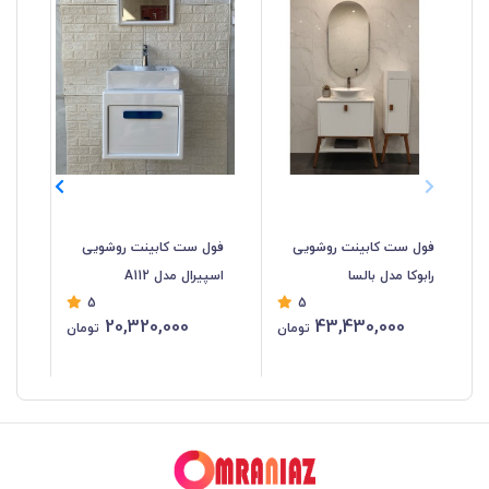
فول ست کابینت روشویی
فول ست کابینت روشویی
فو
رابوکا مدل بالسا
اسپیرال مدل A112
اسپ
5
5
20,320,000
43,430,000
تومان
تومان