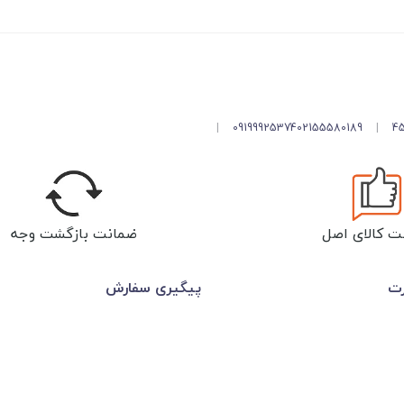
|
09199925374
02155580189
|
ت کالای اصل
ضمانت بازگشت وجه
رت
پیگیری سفارش