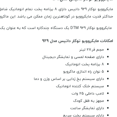
حداکثر قدرت مایکروویو در کوتاهترین زمان ممکن می باشد. این ماکروف
مایکروویو توکار DTM 929 یک دستگاه چندکاره است که به عنوان یک مایکروویو و فر توکار عمل می‌کند. این نوع مایکروویو معمولاً دارای ویژگی‌هایی مانند:
امکانات مایکروویو توکار داتیس مدل 929
حجم فر:28 لیتر
دارای صفحه لمسی و نمایشگر دیجیتال
8 برنامه پخت اتوماتیک
5 توان راه اندازی ماکرویو
دارای سیستم یخ زدایی بر اساس وزن و دما
سیستم خنک کننده اتوماتیک
لامپ داخلی 25 وات
مجهز به قفل کودک
دارای نمایشگر ساعت
دارای سیستم پخت سریع