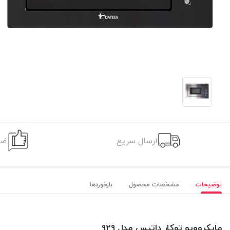
ارسال سریع
ضم
توضیحات
مشخصات محصول
بازخوردها
مایکروویو توکار داتیس مدل 929