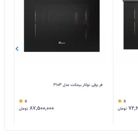
فر برقی توکار بیمکث مدل 3103
فر 
5
5
87,500,000
72,6
تومان
تومان