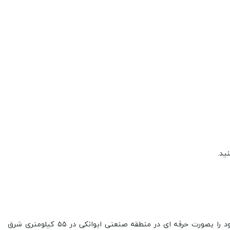
ید.
کارخانه تولیدی صنعتی داتیس تولید کننده انواع اجاق گاز صفحه ای( توکار)، هود و فر توکار و سینک می باشد که در سال ۱۳۸۷ فعالیت خود را بصورت حرفه ای در منطقه صنعتی ایوانکی در ۵۵ کیلومتری شرق