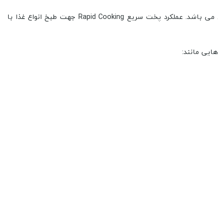
مایکروویو توکار 929 داتیس دارای 8 برنامه پخت تمام اتوماتیک شامل پیتزا، سیب زمینی، گوشت، ماهی، سبزیجات، پاستا، پاپ کورن و مرغ می باشد. عملکرد پخت سریع Rapid Cooking جهت طبخ انواع غذا با