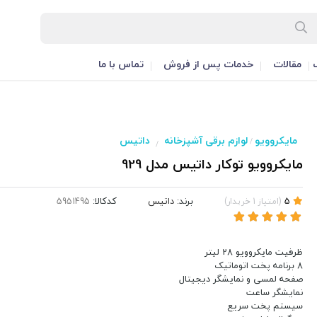
مقالات
خدمات پس از فروش
تماس با ما
مایکروویو
لوازم برقی آشپزخانه
داتیس
/
/
مایکروویو توکار داتیس مدل 929
برند:
داتیس
کدکالا:
5
(
امتیاز
1
خریدار
)
ظرفیت مایکروویو 28 لیتر
8 برنامه پخت اتوماتیک
صفحه لمسی و نمایشگر دیجیتال
نمایشگر ساعت
سیستم پخت سریع