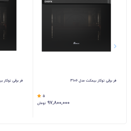
فر برقی توکار بیمکث مدل 3106
فر برقی توکار بیم
5
97,800,000
تومان