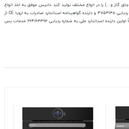
ر این مدت توانسته است بالغ بر ۱۲۰ مدل مختلف لوازم آشپزخانه( هود، اجاق گاز و…) را در انواع مختلف تولید کند. داتیس موفق به اخذ انواع
استانداردها و گواهینامه های داخلی و بین المللی گردید. که از جمله استاندارد مدیریت کنترل کیفیت از TUV ایتالیا (ISO 9001:2008) به شماره ردیابی ۴۷۵۳۱۳۸ و دارنده گواهینامه استاندارد صادرات به اروپا CE از
TUV ایتالیا به شماره ردیابی ۴۷۵۳۱۳۹ بوده و دارای نشان استاندارد اجباری جمهوری اسلامی ایران به شماره ردیابی ۷۳۲۱۲۱۲۸۹۵ می باشد.ضمناً اولین دارنده استاندارد ملی به شماره ردیابی ۶۶۴۱۶۳۳۹۲ خدمات پس