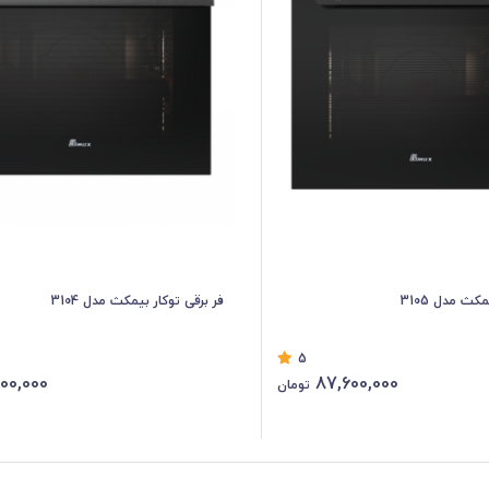
کث مدل 3105
فر برقی توکار بیمکث مدل 3104
5
00,000
87,600,000
تومان