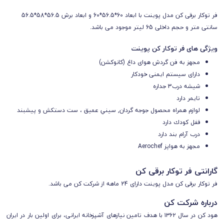
فر توکار برقی کن مدل پوینت
با
ابعاد 60*56.5*60 و ابعاد برش 56.5*58*56.5
سانتی متر و
حجم داخلی
65 ليتر موجود می باشد.
ویژگی های فر توکار کن پوینت
مجهز به فن گردش هوای داغ (کانوکشن)
دارای سیستم ایمنی خودکار
شيشه درب
3 جداره
تایمر
دارد
لوازم همراه محصول جوجه گردان, سيني عميق ، ست دستكش و پيشبند
قفل كودك دارد
درب آرام بند دارد
مجهز به هواپز Aerochef
گارانتی
فر توکار برقی کن
فر توکار برقی کن مدل پوینت دارای 24 ماهه از شرکت کن می باشد.
درباره شرکت کن
هود کن در سال ۱۳۶۲ با هدف تامین نیازهای آشپزخانه ایرانی، برای اولین بار در ایران