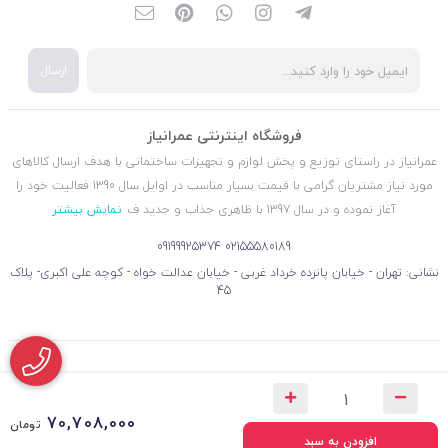
ارسال
فروشگاه اینترنتی عمرانیاز
عمرانیاز در راستای توزیع و پخش لوازم و تجهیزات ساختمانی با هدف ارسال کالاهای
مورد نیاز مشتریان گرامی با قیمت بسیار مناسب در اوایل سال 1390 فعالیت خود را
آغاز نموده و در سال 1397 با ظاهری جذاب و جدید ف
نمایش بیشتر
09199925374
02155580189
نشانی: تهران - خیابان پانزده خرداد غربی - خیابان عدالت خواه - کوچه علی اکبری- پلاک
45
70,708,000
تومان
افزودن به سبد