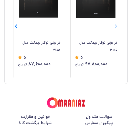
فر برقی توکار بیمکث مدل
فر برقی توکار بیمکث مدل
فر 
04
3105
3106
5
5
87,600,000
97,800,000
تومان
تومان
سوالات متداول
قوانین و مقرارت
پیگیری سفارش
شرایط برگشت کالا