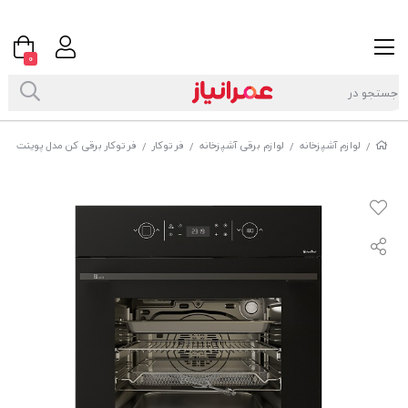
0
لوازم آشپزخانه
لوازم برقی آشپزخانه
فر توکار
فر توکار برقی کن مدل پوینت (POINT)
/
/
/
/