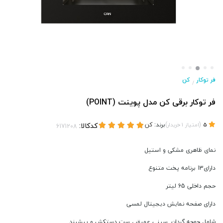
فر توکار
کن
/
فر توکار برقی کن مدل پوینت (POINT)
(
)
برند:
کن
کدکالا:
5
امتیاز
1
خریدار
نمای ظاهری مشکی و استیل
دارای13 برنامه پخت متنوع
حجم داخلی 65 لیتر
دارای صفحه نمایش دیجیتال لمسی
شامل جوجه گردان, سيني عميق ، ست دستكش و پيشبند