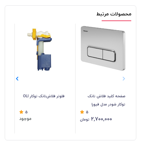
محصولات مرتبط
صفحه کلید فلاش تانک
فلوتر فلاش‌تانک توکار OLI
پم
توکار شودر مدل فیورا
توکا
5
5
2,700,000
موجود
تومان