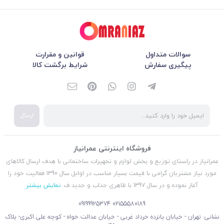
سوالات متداول
قوانین و مقرارت
پیگیری سفارش
شرایط برگشت کالا
ارسال
فروشگاه اینترنتی عمرانیاز
عمرانیاز در راستای توزیع و پخش لوازم و تجهیزات ساختمانی با هدف ارسال کالاهای
مورد نیاز مشتریان گرامی با قیمت بسیار مناسب در اوایل سال 1390 فعالیت خود را
آغاز نموده و در سال 1397 با ظاهری جذاب و جدید ف
نمایش بیشتر
09199925374
02155580189
نشانی: تهران - خیابان پانزده خرداد غربی - خیابان عدالت خواه - کوچه علی اکبری- پلاک