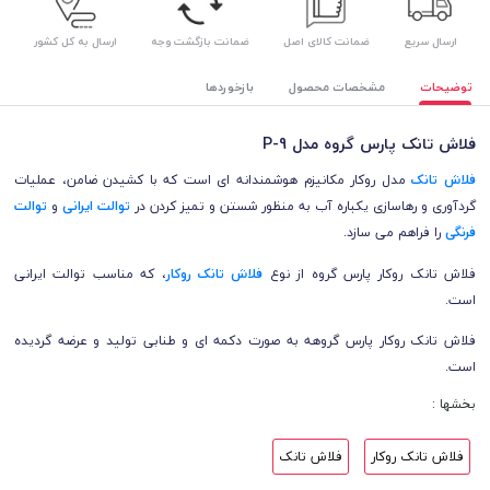
ارسال سریع
ضمانت کالای اصل
ضمانت بازگشت وجه
ارسال به کل کشور
توضیحات
مشخصات محصول
بازخوردها
فلاش تانک پارس گروه مدل P-9
فلاش تانک
مدل روکار مکانیزم هوشمندانه ای است که با کشیدن ضامن، عملیات
گردآوری و رهاسازی یکباره آب به منظور شستن و تمیز کردن در
توالت ايرانی
و
توالت
فرنگی
را فراهم می سازد.
فلاش تانک روکار پارس گروه از نوع
فلاش تانک روکار
، که مناسب توالت ایرانی
است.
فلاش تانک روکار پارس گروهه
به صورت دکمه ای و طنابی تولید و عرضه گردیده
است.
بخشها :
فلاش تانک روكار
فلاش تانک