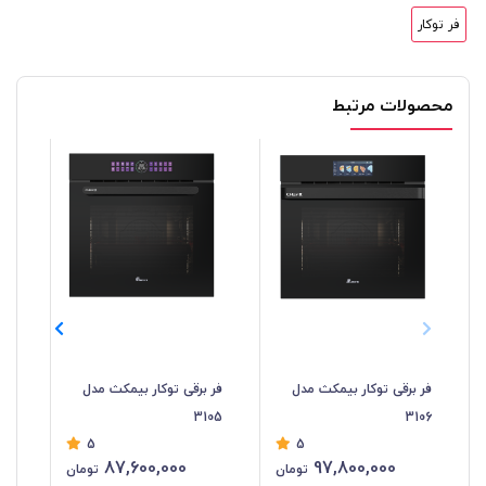
فر توکار
محصولات مرتبط
فر برقی توکار بیمکث مدل
فر برقی توکار بیمکث مدل
فر 
04
3105
3106
5
5
87,600,000
97,800,000
تومان
تومان