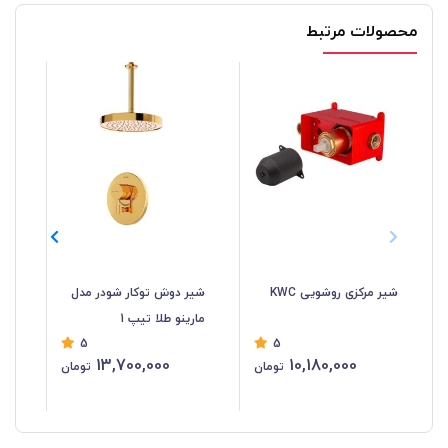
محصولات مرتبط
شیر مرکزی روشویی KWC
شیر دوش توکار شودر مدل
شی
مارینو طلا تیپ 1
گل
5
5
13,700,000
10,180,000
تومان
تومان