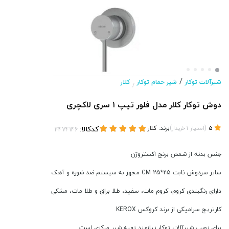
/
شیرآلات توکار
شیر حمام توکار
کلار
/
دوش توکار کلار مدل فلور تیپ ۱ سری لاکچری
(
)
برند:
کلار
کدکالا:
5
امتیاز
1
خریدار
جنس بدنه از شمش برنج اکستروژن
سایز سردوش ثابت 25*25 CM مجهز به سیستم ضد شوره و آهک
دارای رنگبندی کروم، کروم مات، سفید، طلا براق و طلا مات، مشکی
کارتریج سرامیکی از برند کروکس KEROX
برای نصب شیرآلات توکار نیازمند تهیه شیر مرکزی است.