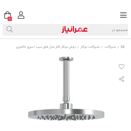
0
شیرآلات
شیرآلات توکار
دوش توکار کلار مدل فلور تیپ ۱ سری لاکچری
/
/
/