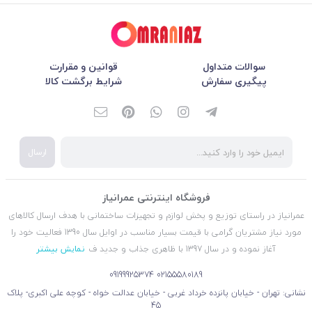
سوالات متداول
قوانین و مقرارت
پیگیری سفارش
شرایط برگشت کالا
ارسال
فروشگاه اینترنتی عمرانیاز
عمرانیاز در راستای توزیع و پخش لوازم و تجهیزات ساختمانی با هدف ارسال کالاهای
مورد نیاز مشتریان گرامی با قیمت بسیار مناسب در اوایل سال 1390 فعالیت خود را
آغاز نموده و در سال 1397 با ظاهری جذاب و جدید ف
نمایش بیشتر
09199925374
02155580189
نشانی: تهران - خیابان پانزده خرداد غربی - خیابان عدالت خواه - کوچه علی اکبری- پلاک
45