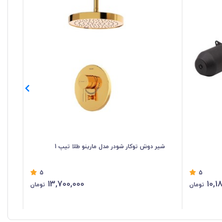
شیر دوش توکار شودر مدل مارینو طلا تیپ 1
شی
5
5
13,700,000
10,1
تومان
تومان