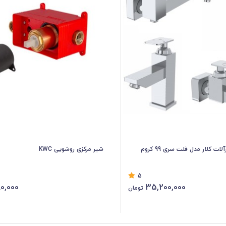
شیر مرکزی روشویی KWC
5
80,000
35,200,000
تومان