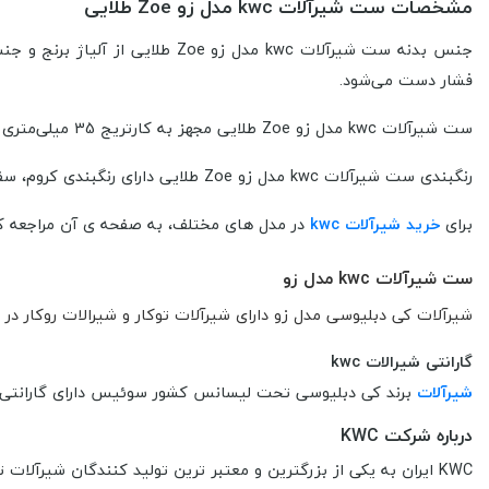
مشخصات ست شیرآلات kwc مدل زو Zoe طلایی
جنس بدنه ست شیرآلات kwc مدل ز
فشار دست می‌شود.
ست شیرآلات kwc مدل زو Zoe طلایی مجهز به کارتریج 35 میلی‌متری سرامیکی شرکت SEDAL می باشد.
رنگبندی ست شیرآلات kwc مدل زو Zoe طلایی دارای رنگبندی کروم، سفید، مشکی، قرمز، سبز و رنگهای PVD شامل ( کروم مات، طلا براق، طلا مات، رزگلد براق رزگلد مات) است.
برای
خرید شیرآلات kwc
در مدل های مختلف، به صفحه ی آن مراجعه کن
ست شیرآلات kwc مدل زو
شیرآلات کی دبلیوسی مدل زو دارای شیرآلات توکار و شیرالات روکار در 
گارانتی شیرالات kwc
شیرآلات
برند کی دبلیوسی
تحت لیسانس کشور سوئیس دارای گارانتی 5 سال از شرکت wc
درباره شرکت KWC