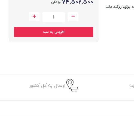
74,502,500
تومان
 براق، رزگلد مات
افزودن به سبد
ه
ارسال به کل کشور