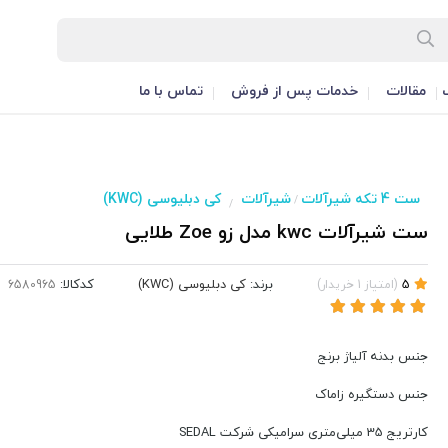
مقالات
خدمات پس از فروش
تماس با ما
ست 4 تکه شیرآلات
شیرآلات
کی دبلیوسی (KWC)
/
/
ست شیرآلات kwc مدل زو Zoe طلایی
برند:
کی دبلیوسی (KWC)
کدکالا:
5
(
امتیاز
1
خریدار
)
جنس بدنه آلیاژ برنج
جنس دستگیره زاماک
کارتریج 35 میلی‌متری سرامیکی شرکت SEDAL