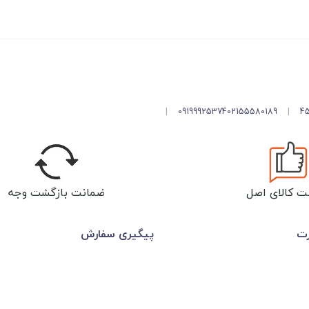
|
09199925374
02155580189
|
ت کالای اصل
ضمانت بازگشت وجه
رت
پیگیری سفارش