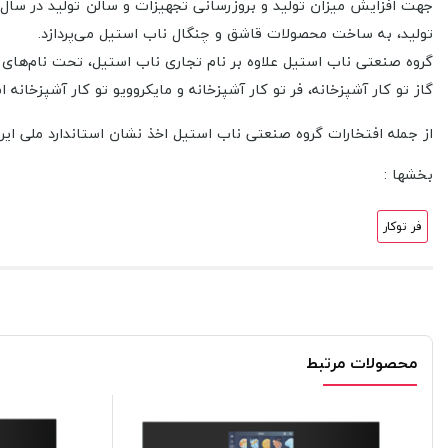
تولید، به ساخت محصولات قاشق و چنگال ناب استیل می‌پردازد.
گروه صنعتی ناب استیل علاوه بر نام تجاری ناب استیل، تحت نام‌های ت
گاز تو کار آشپزخانه، فر تو کار آشپزخانه و مایکروویو تو کار آشپزخانه 
از جمله افتخارات گروه صنعتی ناب استیل اخذ نشان استاندارد ملی ایران (ISIRI 4346)، سیستم مديريت كیفیت ISO9001 : 2008 از شركت TÜV آلمان، واحد نمونه ص
بخشها :
فر توکار
محصولات مرتبط