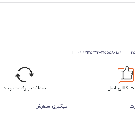
|
09199925374
02155580189
|
ت کالای اصل
ضمانت بازگشت وجه
رت
پیگیری سفارش