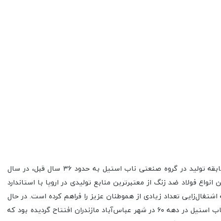
گروه صنعتی ناب استیل تحت برندهای ناب استیل، مستر و مسترپلاس طیف وسیعی از لوازم آشپزخانه و هتلی را تولید و تامین می‌نماید. سابقه تولید در گروه صنعتی ناب استیل به حدود ۳۶ سال قبل، در سال
کنولوژی و تامین ماشین آلات Solingen و تامین مواد اولیه از نوع بهترین انواع فولاد ضد زنگ از معتبرترین منابع تولیدی در اروپا با استاندارد
 زمینه اشتغال‌زایی تعداد زیادی از هموطنان عزیز را فراهم کرده است. در حال
حاضر کارخانه شماره یک گروه صنعتی ناب استیل در شهرک صنعتی سلمانشهر (متل قو) واقع است. پیش از این کارخانه تولید قاشق و چنگال ناب استیل در دهه ۶۰ در شهر عباس‌آباد مازندران افتتاح گردیده بود که