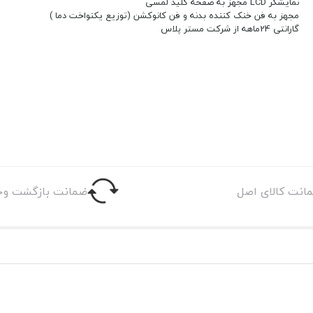
نمایشگر LCD مجهز به صفحه کلید لمسی
مجهز به فن خنک کننده بدنه و فن کانوکشن (توزیع یکنواخت دما )
گارانتی 24ماهه از شرکت مستر پلاس
انت کالای اصل
ضمانت بازگشت وج