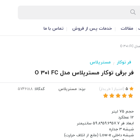
مقالات
خدمات پس از فروش
تماس با ما
O 301
فر توکار
مسترپلاس
/
فر برقی توکار مسترپلاس مدل O 301 FC
برند:
مسترپلاس
کدکالا:
5
(
امتیاز
1
خریدار
)
حجم 75 لیتر
12 عملکرد
ابعاد فر 57.7*59.6*59.8 سانتیمتر
شیشه 3 جداره
شیشه داخلی Low-e (مانع از اتلاف حرارت)