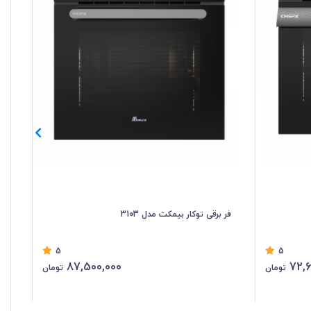
فر برقی توکار بیمکث مدل 3103
فر 
5
5
87,500,000
72,6
تومان
تومان