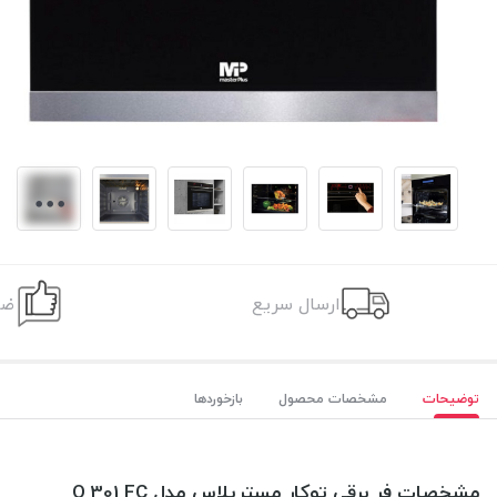
ارسال سریع
ضم
توضیحات
مشخصات محصول
بازخوردها
مشخصات فر برقی توکار مسترپلاس مدل O 301 FC