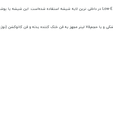
در طراحی فر برقی توکار مسترپلاس مدل O 301 FC از تکنولوژی شیشه Low-E در داخلی ترین لایه ش