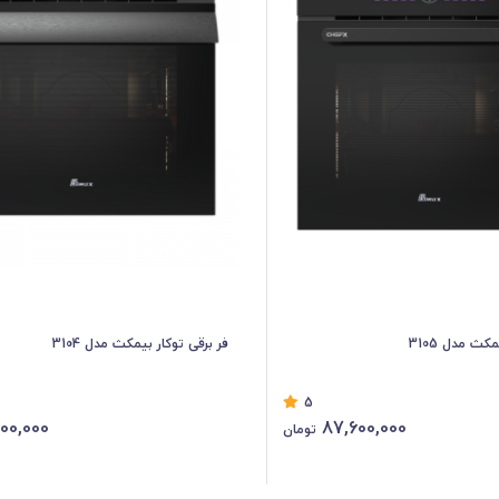
کث مدل 3105
فر برقی توکار بیمکث مدل 3104
5
00,000
87,600,000
تومان