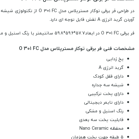
آوردن گرید انرژی A نقش قابل توجه ای دارد.
فر برقی O 301 FC در ابعاد57.7*59.6*59.8 سانتیمتر با رنگ استیل و مشکی و با حجم۷۵ لیتر مجهز به فن خنک کننده بدنه و فن کانوکشن (توزیع یکنواخت دما جهت پخت یکسان غذا ) می باشد.
مشخصات فنی فر برقی توکار مسترپلاس مدل O 301 FC
یخ زدایی
گرید انرژی A
دارای قفل کودک
شیشه سه جداره
دارای پخت ترکیبی
دارای تایمر دیجیتالی
رنگ استیل و مشکی
قابلیت پخت سه بعدی
محفظه Nano Ceramic
۵ طبقه جهت پخت همزمان