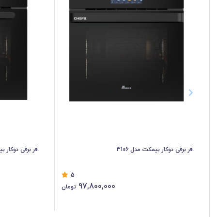
فر برقی توکار بیمکث مدل 3106
فر برقی توکار بیم
5
97,800,000
تومان