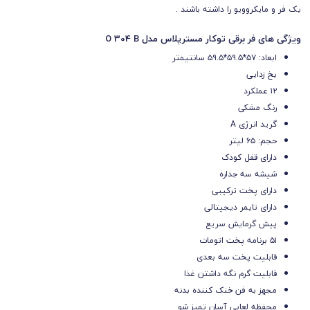
یک فر و مایکروویو را داشته باشند .
ویژگی های فر برقی توکار مسترپلاس مدل O 304 B
ابعاد: ۵۷*۵۹.۵*۵۹.۵ سانتیمتر
یخ زدایی
۱۲ عملکرد
رنگ مشکی
گرید انرژی A
حجم: ۶۵ لیتر
دارای قفل کودک
شیشه سه جداره
دارای پخت ترکیبی
دارای تایمر دیجیتالی
پیش گرمایش سریع
۵۱ برنامه پخت اتومات
قابلیت پخت سه بعدی
قابلیت گرم نگه داشتن غذا
مجهز به فن خنک کننده بدنه
محفظه لعابی آسان تمیز شو