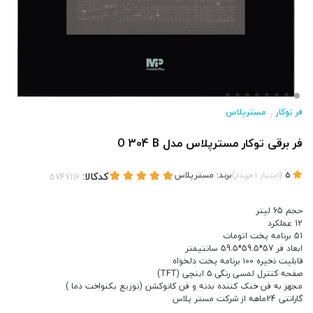
فر توکار
مسترپلاس
/
فر برقی توکار مسترپلاس مدل O 304 B
(
)
برند:
مسترپلاس
کدکالا:
5
امتیاز
1
خریدار
حجم 65 لیتر
12 عملکرد
51 برنامه پخت اتومات
ابعاد فر 57*59.5*59.5 سانتیمتر
قابلیت ذخیره ۱۰۰ برنامه پخت دلخواه
صفحه کنترل لمسی رنگی ۵ اینچی (TFT)
مجهز به فن خنک کننده بدنه و فن کانوکشن (توزیع یکنواخت دما )
گارانتی 24ماهه از شرکت مستر پلاس