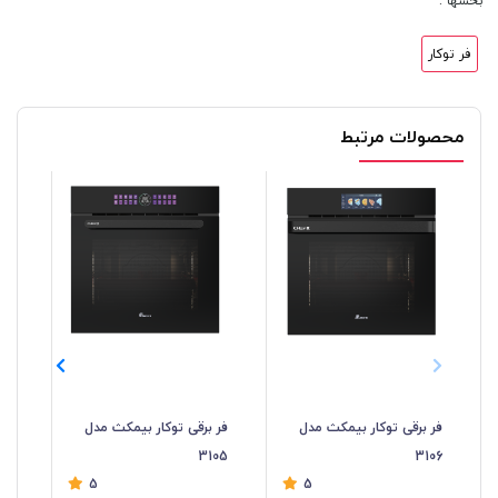
بخشها :
فر توکار
محصولات مرتبط
فر برقی توکار بیمکث مدل
فر برقی توکار بیمکث مدل
فر 
04
3105
3106
5
5