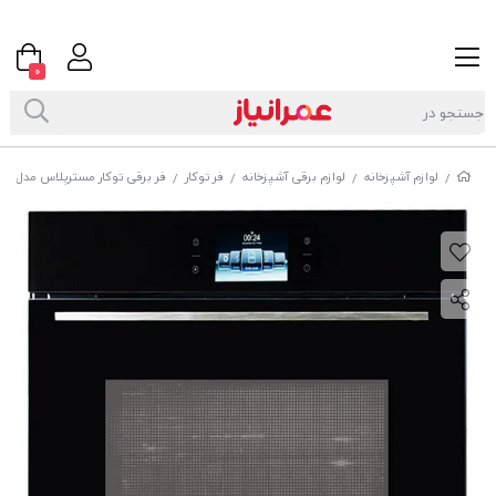
0
لوازم آشپزخانه
لوازم برقی آشپزخانه
فر توکار
فر برقی توکار مسترپلاس مدل O 304 B
/
/
/
/