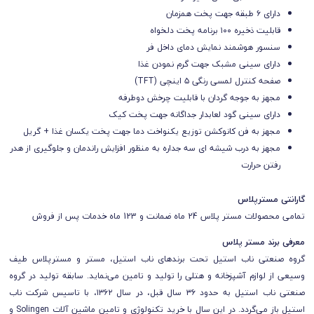
دارای ۶ طبقه جهت پخت همزمان
قابلیت ذخیره ۱۰۰ برنامه پخت دلخواه
سنسور هوشمند نمایش دمای داخل فر
دارای سینی مشبک جهت گرم نمودن غذا
صفحه کنترل لمسی رنگی ۵ اینچی (TFT)
مجهز به جوجه گردان با قابلیت چرخش دوطرفه
دارای سینی گود لعابدار جداگانه جهت پخت کیک
مجهز به فن کانوکشن توزیع یکنواخت دما جهت پخت یکسان غذا + گریل
مجهز به درب شیشه ای سه جداره به منظور افزایش راندمان و جلوگیری از هدر
رفتن حرارت
گارانتی مسترپلاس
تمامی محصولات مستر پلاس 24 ماه ضمانت و 123 ماه خدمات پس از فروش
معرفی برند مستر پلاس
گروه صنعتی ناب استیل تحت برندهای ناب استیل، مستر و مسترپلاس طیف
وسیعی از لوازم آشپزخانه و هتلی را تولید و تامین می‌نماید. سابقه تولید در گروه
صنعتی ناب استیل به حدود ۳۶ سال قبل، در سال ۱۳۶۲، با تاسیس شرکت ناب
استیل باز می‌گردد. در این سال با خرید تکنولوژی و تامین ماشین آلات Solingen و