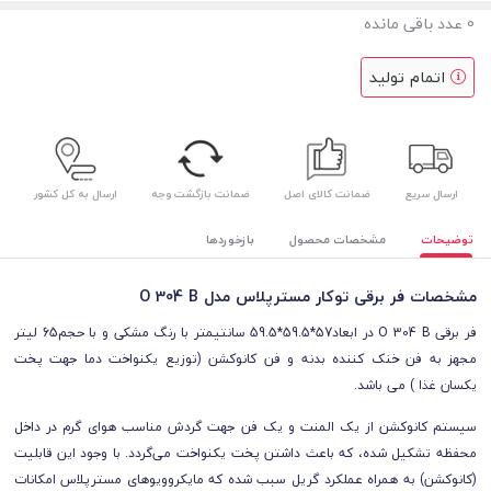
0
عدد باقی مانده
اتمام تولید
ارسال سریع
ضمانت کالای اصل
ضمانت بازگشت وجه
ارسال به کل کشور
توضیحات
مشخصات محصول
بازخوردها
مشخصات فر برقی توکار مسترپلاس مدل O 304 B
فر برقی O 304 B در ابعاد57*59.5*59.5 سانتیمتر با رنگ مشکی و با حجم65 لیتر
مجهز به فن خنک کننده بدنه و فن کانوکشن (توزیع یکنواخت دما جهت پخت
یکسان غذا ) می باشد.
سیستم کانوکشن از یک المنت و یک فن جهت گردش مناسب هوای گرم در داخل
محفظه تشکیل شده، که باعث داشتن پخت یکنواخت می‌گردد. با وجود این قابلیت
(کانوکشن) به همراه عملکرد گریل سبب شده‌ که مایکروویو‌های مسترپلاس امکانات