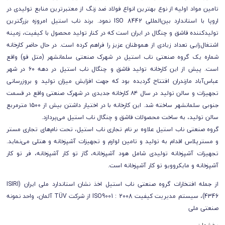
تامین مواد اولیه از نوع بهترین انواع فولاد ضد زنگ از معتبرترین منابع تولیدی در
اروپا با استاندارد بین‌المللی ISO 8442 نمود. برند ناب استیل امروزه بزرگترین
تولیدکننده قاشق و چنگال در ایران است که در کنار تولید محصول با کیفیت، زمینه
اشتغال‌زایی تعداد زیادی از هموطنان عزیز را فراهم کرده است. در حال حاضر کارخانه
شماره یک گروه صنعتی ناب استیل در شهرک صنعتی سلمانشهر (متل قو) واقع
است. پیش از این کارخانه تولید قاشق و چنگال ناب استیل در دهه ۶۰ در شهر
عباس‌آباد مازندران افتتاح گردیده بود که جهت افزایش میزان تولید و بروزرسانی
تجهیزات و سالن تولید در سال ۸۴ کارخانه جدیدی در شهرک صنعتی واقع در قسمت
جنوبی سلمانشهر ساخته شد. این کارخانه با در اختیار داشتن بیش از ۱۵۰۰ مترمربع
سالن تولید، به ساخت محصولات قاشق و چنگال ناب استیل می‌پردازد.
گروه صنعتی ناب استیل علاوه بر نام تجاری ناب استیل، تحت نام‌های تجاری مستر
و مسترپلاس اقدام به تولید و تامین لوازم و تجهیزات آشپزخانه و هتلی می‌نماید.
تجهیزات آشپزخانه تولیدی شامل هود آشپزخانه، گاز تو کار آشپزخانه، فر تو کار
آشپزخانه و مایکروویو تو کار آشپزخانه است.
از جمله افتخارات گروه صنعتی ناب استیل اخذ نشان استاندارد ملی ایران (ISIRI
4346)، سیستم مديريت كیفیت ISO9001 : 2008 از شركت TÜV آلمان، واحد نمونه
صنعتی ملی