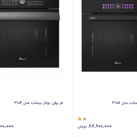
کث مدل 3105
فر برقی توکار بیمکث مدل 3104
5
00,000
87,600,000
تومان