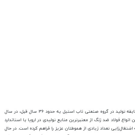
گروه صنعتی ناب استیل تحت برندهای ناب استیل، مستر و مسترپلاس طیف وسیعی از لوازم آشپزخانه و هتلی را تولید و تامین می‌نماید. سابقه تولید در گروه صنعتی ناب استیل به حدود ۳۶ سال قبل، در سال
کنولوژی و تامین ماشین آلات Solingen و تامین مواد اولیه از نوع بهترین انواع فولاد ضد زنگ از معتبرترین منابع تولیدی در اروپا با استاندارد
 زمینه اشتغال‌زایی تعداد زیادی از هموطنان عزیز را فراهم کرده است. در حال