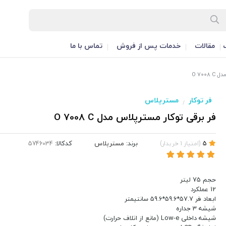
مقالات
خدمات پس از فروش
تماس با ما
O 700
فر توکار
مسترپلاس
/
فر برقی توکار مسترپلاس مدل O 7008 C
برند:
مسترپلاس
کدکالا:
5
(
امتیاز
1
خریدار
)
حجم 75 لیتر
12 عملکرد
ابعاد فر 57.7*59.6*59.6 سانتیمتر
شیشه 3 جداره
شیشه داخلی Low-e (مانع از اتلاف حرارت)