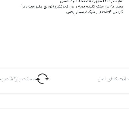
نمایشگر LCD مجهز به صفحه کلید لمسی
مجهز به فن خنک کننده بدنه و فن کانوکشن (توزیع یکنواخت دما )
گارانتی 24ماهه از شرکت مستر پلاس
انت کالای اصل
ضمانت بازگشت وج