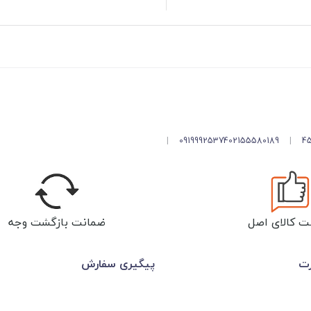
|
09199925374
02155580189
|
ت کالای اصل
ضمانت بازگشت وجه
رت
پیگیری سفارش