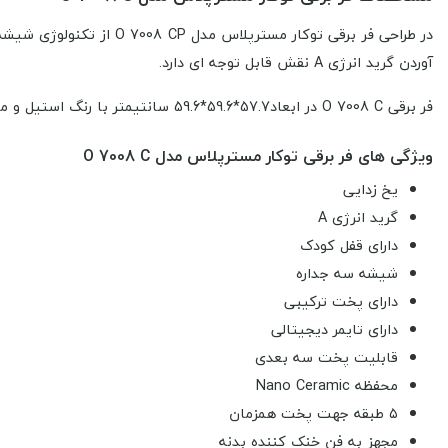
آوردن گرید انرژی A نقش قابل توجه ای دارد.
فر برقی O 7008 C در ابعاد57.7*59.6*59.6 سانتیمتر با رنگ استیل و مشکی و با حجم۷۵ لیتر مجهز به فن خنک کننده بدنه و فن کانوکشن (توزیع یکنواخت دما جهت پخت یکسان غذا ) می باشد.
ویژگی های فر برقی توکار مسترپلاس مدل O 7008 C
یخ زدایی
گرید انرژی A
دارای قفل کودک
شیشه سه جداره
دارای پخت ترکیبی
دارای تایمر دیجیتالی
قابلیت پخت سه بعدی
محفظه Nano Ceramic
۵ طبقه جهت پخت همزمان
مجهز به فن خنک کننده بدنه