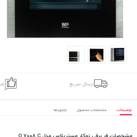
ارسال سریع
ضم
توضیحات
مشخصات محصول
بازخوردها
مشخصات فر برقی توکار مسترپلاس مدل O 7008 C