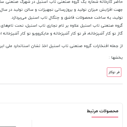
تولید، به ساخت محصولات قاشق و چنگال ناب استیل می‌پردازد.
گروه صنعتی ناب استیل علاوه بر نام تجاری ناب استیل، تحت نام‌های ت
گاز تو کار آشپزخانه، فر تو کار آشپزخانه و مایکروویو تو کار آشپزخانه 
از جمله افتخارات گروه صنعتی ناب استیل اخذ نشان استاندارد ملی ایران (ISIRI 4346)، سیستم مديريت كیفیت ISO9001 : 2008 از شركت TÜV آلمان، واحد نمونه ص
بخشها :
فر توکار
محصولات مرتبط