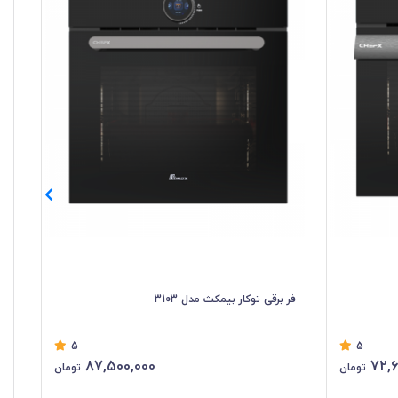
فر برقی توکار بیمکث مدل 3103
فر 
5
5
87,500,000
72,6
تومان
تومان