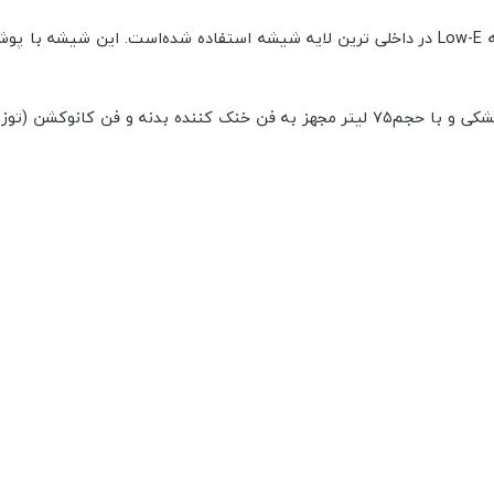
در طراحی فر برقی توکار مسترپلاس مدل O 7008 CP از تکنولوژی شیشه Low-E در داخلی ترین لایه