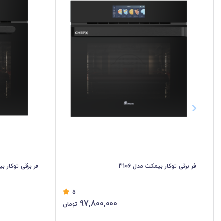
فر برقی توکار بیمکث مدل 3106
فر برقی توکار بیم
5
97,800,000
تومان