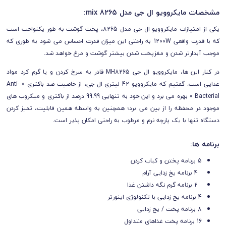
مشخصات مایکروویو ال جی مدل 8265 mix:
یکی از امتیازات مایکروویو ال جی مدل 8265، پخت گوشت به طور یکنواخت است
که با قدرت واقعی 1200W به راحتی این میزان قدرت احساس می شود به طوری که
موجب آبدارتر شدن و مغزپخت شدن بیشتر گوشت و مرغ خواهد شد.
در کنار این ها، مایکروویو ال جی MH8265 قادر به سرخ کردن و یا گرم کرد مواد
غذایی است. گفتیم که مایکروویو 42 لیتری ال جی، از خاصیت ضد باکتری « Anti-
Bacterial » بهره می برد و این خود به تنهایی 99.99 درصد از باکتری و میکروب های
موجود در محفظه را از بین می برد؛ همچنین به واسطه همین قابلیت، تمیز کردن
دستگاه تنها با یک پارچه نرم و مرطوب به راحتی امکان پذیر است.
برنامه ها:
5 برنامه پختن و کباب کردن
4 برنامه یخ زدایی آرام
2 برنامه گرم نگه داشتن غذا
4 برنامه یخ زدایی با تکنولوژی اینورتر
8 برنامه پخت / یخ زدایی
16 برنامه پخت غذاهای متداول