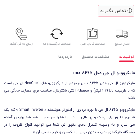
تماس بگیرید
ارسال سریع
ضمانت کالای اصل
ضمانت بازگشت وجه
ارسال به کل کشور
توضیحات
مشخصات محصول
بازخوردها
مایکروویو ال جی مدل 8265 mix
مایکروویو ال جی مدل 8265 نسل جدیدی از مایکروویو های NeoChef ال جی است
که با ظرفیت بالا (42 لیتر) و محفظه آنتی باکتریال، مناسب برای مصارف خانگی می
باشد.
مایکروویو 8265 ال جی با بهره برداری از اینورتر هوشمند « Smart Inverter » که یک
فناوری دقیق برای پخت و پز عالی است، غذاها را سریعتر از همیشه برایتان آماده
می سازد و به وسیله کنترل دمای دقیق تر، شما می توانید انواع ظروف را در
دستگاه جایگذاری نمایید بدون ترس از شکستن و خراب شدن آن ها.