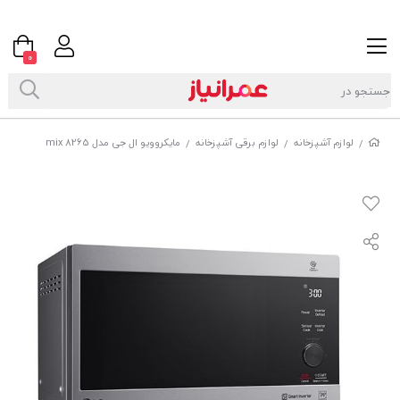
0
لوازم آشپزخانه
لوازم برقی آشپزخانه
مایکروویو ال جی مدل 8265 mix
/
/
/