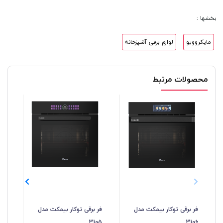
بخشها :
مایکروویو
لوازم برقی آشپزخانه
محصولات مرتبط
فر برقی توکار بیمکث مدل
فر برقی توکار بیمکث مدل
فر 
04
3105
3106