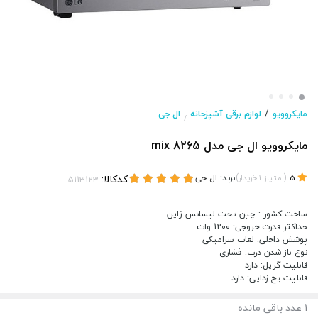
/
مایکروویو
لوازم برقی آشپزخانه
ال جی
/
مایکروویو ال جی مدل 8265 mix
(
)
برند:
ال جی
کدکالا:
5
امتیاز
1
خریدار
ساخت کشور : چین تحت لیسانس ژاپن
حداکثر قدرت خروجی: 1200 وات
پوشش داخلی: لعاب سرامیکی
نوع باز شدن درب: فشاری
قابلیت گریل: دارد
قابلیت یخ زدایی: دارد
1
عدد باقی مانده