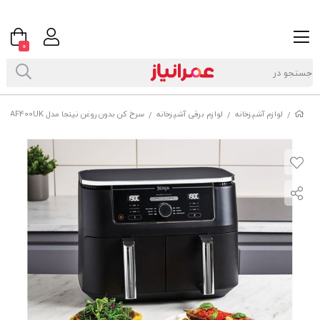
0
لوازم آشپزخانه
لوازم برقی آشپزخانه
سرخ کن بدون روغن نینجا مدل AF400UK
/
/
/