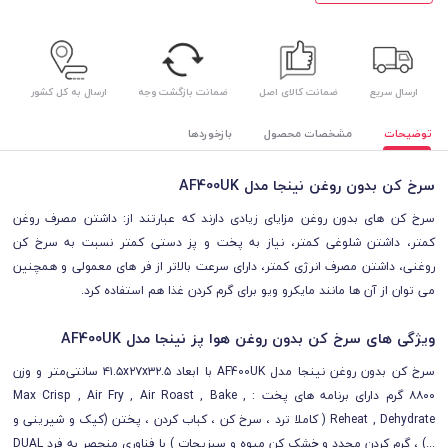
ارسال سریع
ضمانت کالای اصل
ضمانت بازگشت وجه
ارسال به کل کشور
توضیحات
مشخصات محصول
بازخوردها
سرخ کن بدون روغن نینجا مدل AF400UK
سرخ کن های بدون روغن مزایای زیادی دارند که عبارتند از: داشتن مصرف روغن
کمتر، داشتن شلوغی کمتر، نیاز به پخت و پز دستی کمتر نسبت به سرخ کن
روغنی، داشتن مصرف انرژی کمتر، دارای سرعت بالاتر از فر های معمولی و همچنین
می توان از آن ها مانند مایکرو ویو برای گرم کردن غذا هم استفاده کرد.
ویژگی های سرخ کن بدون روغن هوا پز نینجا مدل AF400UK
سرخ کن بدون روغن نینجا مدل AF400UK با ابعاد
۴۱.۵x۲۷x۳۲.۵ سانتی‌متر و وزن
۸۸۰۰ گرم دارای
برنامه های پخت : Max Crisp , Air Fry , Air Roast , Bake ,
Reheat , Dehydrate ( کاملا ترد ، سرخ کن ، کباب کردن ، پختن (کیک و شیرینی و
...) ، گرم کردن مجدد و خشک کن میوه و سبزیجات ) با فناوری منحصر به فرد DUAL