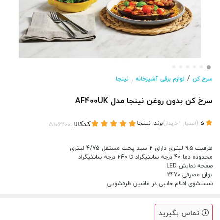
/
سرخ کن
لوازم برقی آشپزخانه
نینجا
/
سرخ کن بدون روغن نینجا مدل AF400UK
(
)
برند:
نینجا
کدکالا:
5
امتیاز
1
خریدار
ظرفیت ۹.۵ لیتری دارای 2 سبد پخت مستقل 4/75 لیتری
محدوده دما 40 درجه سانتیگراد تا 240 درجه سانتیگراد
صفحه نمایش LED
توان مصرفی 2470
شستشوی اقلام جانبی در ماشین ظرفشویی
تماس بگیرید