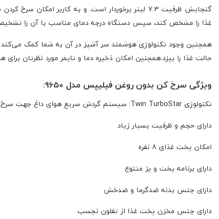
غذا را مشخص کند، سپس دستگاه درجه دمای مناسب با آن را تشخیص 
همچنین وجود تکنولوژی هوشمند سر آشپز در آن به شما کمک می‌کند تا
حالت غذا را بپزد.همچنین امکان ذخیره دما و تایمر مورد نظرتان برای هر غذایی ذر حافظه سرخ کن 9650 امکان پذیر
ویژگی
سرخ کن بدون روغن فیلیپس مدل 9650:
تکنولوژی Twin TurboStar: سیستم گردش سریع هوای داغ جهت سرخ کردن بدون روغن
دارای حجم و ظرفیت بسیار زیاد
امکان پخت غذای 8 نفره
دارای برنامه پخت و پز متنوع
دارای جنس بدنه ضدگرما و ضدخش
دارای جنس مخزن پخت غذا از تفلون نچسب