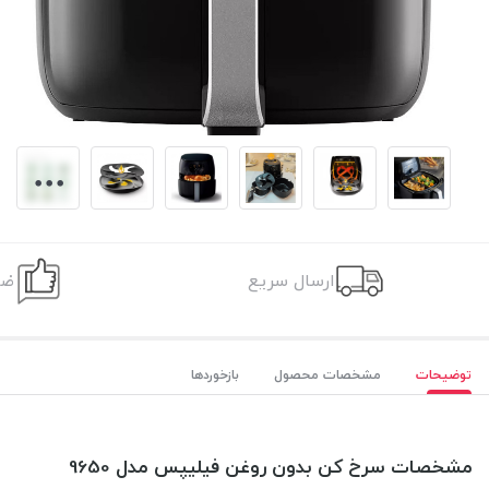
ارسال سریع
ضم
توضیحات
مشخصات محصول
بازخوردها
مشخصات سرخ کن بدون روغن فیلیپس مدل 9650