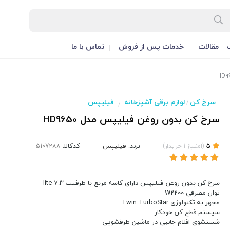
مقالات
خدمات پس از فروش
تماس با ما
سرخ کن
لوازم برقی آشپزخانه
فیلیپس
/
/
سرخ کن بدون روغن فیلیپس مدل HD9650
برند:
فیلیپس
کدکالا:
5
(
امتیاز
1
خریدار
)
سرخ کن بدون روغن فیلیپس دارای کاسه مربع با ظرفیت ۷.۳ lite
توان مصرفی W2200
مجهز به تکنولوژی Twin TurboStar
سیستم قطع کن خودکار
شستشوی اقلام جانبی در ماشین ظرفشویی