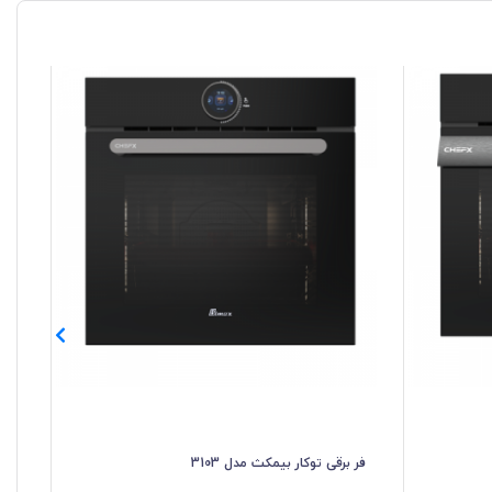
فر برقی توکار بیمکث مدل 3103
فر 