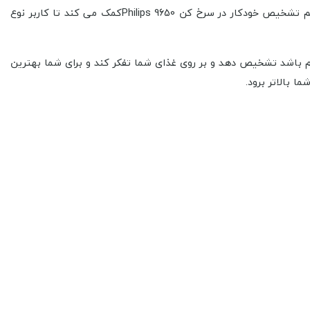
گنجایش ظرفیت 7.3 لیتر برخوردار است. و به کاربر امکان سرخ کردن سیب زمینی تا ظرفیت 1.4 کیلوگرمی یا یک مرغ کامل را می دهد. سیستم تشخیص خودکار در سرخ کن Philips 9650کمک می کند تا کاربر نوع
م باشد تشخیص دهد و بر روی غذای شما تفکر کند و برای شما بهترین