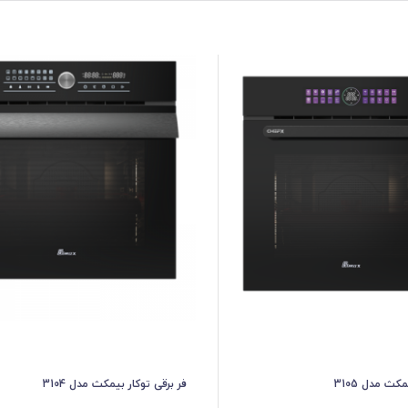
کث مدل 3105
فر برقی توکار بیمکث مدل 3104